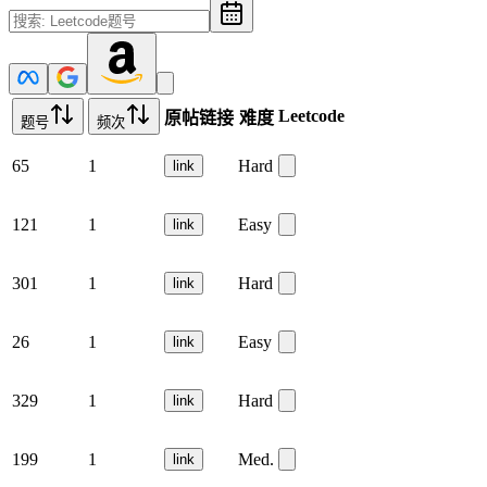
Leetcode
原帖链接
难度
题号
频次
65
1
Hard
link
121
1
Easy
link
301
1
Hard
link
26
1
Easy
link
329
1
Hard
link
199
1
Med.
link