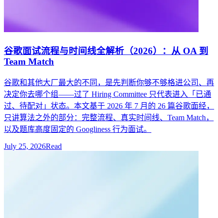
谷歌面试流程与时间线全解析（2026）：从 OA 到
Team Match
谷歌和其他大厂最大的不同，是先判断你够不够格进公司、再
决定你去哪个组——过了 Hiring Committee 只代表进入「已通
过、待配对」状态。本文基于 2026 年 7 月的 26 篇谷歌面经，
只讲算法之外的部分：完整流程、真实时间线、Team Match，
以及题库高度固定的 Googliness 行为面试。
July 25, 2026
Read