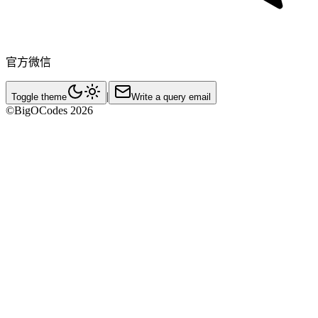
官方微信
|
Toggle theme
Write a query email
©BigOCodes
2026