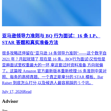
亚马逊领导力准则与 BQ 行为面试：16 条 LP、
STAR 答题和真实准备方法
很多攻略还停留在"亚马逊 14 条领导力准则"——这个数字自
2021 年 7 月起就错了,现在是 16 条。BQ(行为面试)又恰恰是
亚麻面试里权重最大的一环,拿这套过时资料准备,方向就偏
了。这篇按 Amazon 官方最新版本重新梳理:16 条准则中英对
照、每条的高频真题、一个真正能拿分的 STAR 模板、Bar
Raiser 到底怎么打分,以及候选人最容易踩的 5 个坑。
July 17, 2026
Read
Advisor
Jim