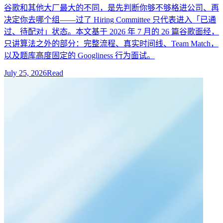
谷歌和其他大厂最大的不同，是先判断你够不够格进公司、再
决定你去哪个组——过了 Hiring Committee 只代表进入「已通
过、待配对」状态。本文基于 2026 年 7 月的 26 篇谷歌面经，
只讲算法之外的部分：完整流程、真实时间线、Team Match，
以及题库高度固定的 Googliness 行为面试。
July 25, 2026
Read