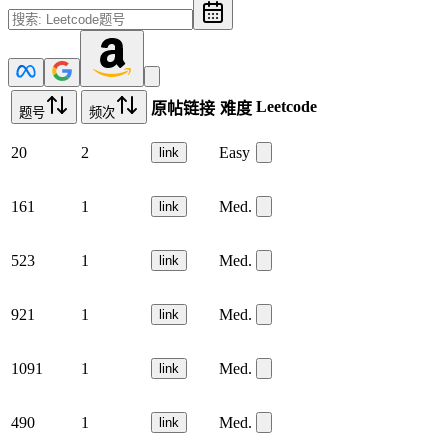
Leetcode
原帖链接
难度
题号
频次
20
2
Easy
link
161
1
Med.
link
523
1
Med.
link
921
1
Med.
link
1091
1
Med.
link
490
1
Med.
link