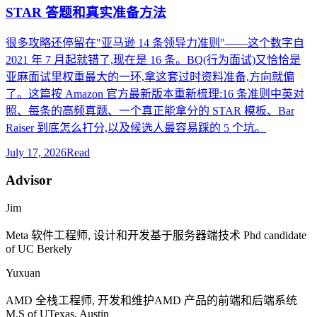
STAR 答题和真实准备方法
很多攻略还停留在"亚马逊 14 条领导力准则"——这个数字自
2021 年 7 月起就错了,现在是 16 条。BQ(行为面试)又恰恰是
亚麻面试里权重最大的一环,拿这套过时资料准备,方向就偏
了。这篇按 Amazon 官方最新版本重新梳理:16 条准则中英对
照、每条的高频真题、一个真正能拿分的 STAR 模板、Bar
Raiser 到底怎么打分,以及候选人最容易踩的 5 个坑。
July 17, 2026
Read
Advisor
Jim
Meta
软件工程师, 设计和开发基于服务器端技术
Phd candidate
of UC Berkely
Yuxuan
AMD
全栈工程师, 开发和维护
AMD
产品的前端和后端系统
M.S of UTexas, Austin