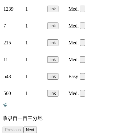
1239
1
Med.
link
7
1
Med.
link
215
1
Med.
link
11
1
Med.
link
543
1
Easy
link
560
1
Med.
link
收录自一亩三分地
Previous
Next