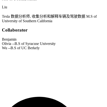
Liu
Tesla
数据分析师, 收集分析和解释车辆及驾驶数据
M.S of
University of Southern California
Collaborator
Benjamin
Olivia
--B.S of Syracuse University
Wu
--B.S of UC Berkely