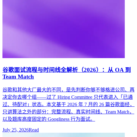
谷歌面试流程与时间线全解析（2026）：从 OA 到
Team Match
谷歌和其他大厂最大的不同，是先判断你够不够格进公司、再
决定你去哪个组——过了 Hiring Committee 只代表进入「已通
过、待配对」状态。本文基于 2026 年 7 月的 26 篇谷歌面经，
只讲算法之外的部分：完整流程、真实时间线、Team Match，
以及题库高度固定的 Googliness 行为面试。
July 25, 2026
Read