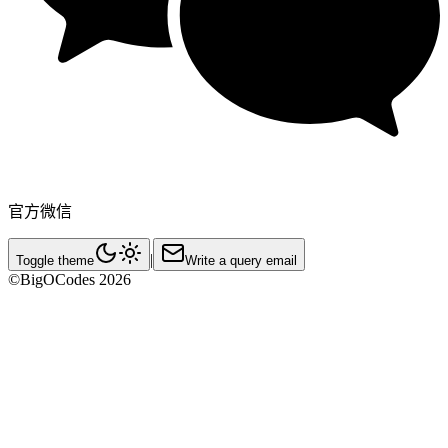
官方微信
|
Toggle theme
Write a query email
©BigOCodes
2026