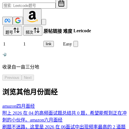
Leetcode
原帖链接
难度
题号
频次
1
1
Easy
link
收录自一亩三分地
Previous
Next
浏览其他月份面经
amazon
四月
面经
附上 2026 在 04 的高频面试题总结共 0 题，希望能帮到正在冲
刺的小伙伴。
amazon
六月
面经
刷题不迷路，这里是 2026 在 06面试中出现频率最高的 2 道题