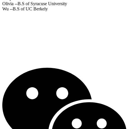
Olivia
--B.S of Syracuse University
Wu
--B.S of UC Berkely