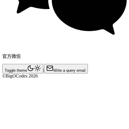
官方微信
|
Toggle theme
Write a query email
©BigOCodes
2026