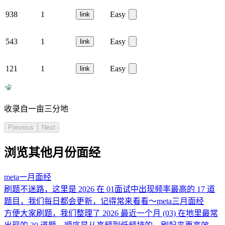
938
1
Easy
link
543
1
Easy
link
121
1
Easy
link
收录自一亩三分地
Previous
Next
浏览其他月份面经
meta
一月
面经
刷题不迷路，这里是 2026 在 01面试中出现频率最高的 17 道
题目，我们每日都会更新，记得常来看看～
meta
三月
面经
方便大家刷题，我们整理了 2026 最近一个月 (03) 在地里最常