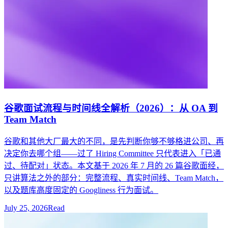
谷歌面试流程与时间线全解析（2026）：从 OA 到
Team Match
谷歌和其他大厂最大的不同，是先判断你够不够格进公司、再
决定你去哪个组——过了 Hiring Committee 只代表进入「已通
过、待配对」状态。本文基于 2026 年 7 月的 26 篇谷歌面经，
只讲算法之外的部分：完整流程、真实时间线、Team Match，
以及题库高度固定的 Googliness 行为面试。
July 25, 2026
Read