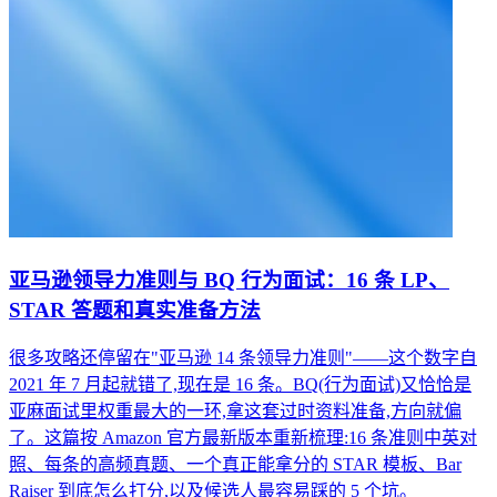
亚马逊领导力准则与 BQ 行为面试：16 条 LP、
STAR 答题和真实准备方法
很多攻略还停留在"亚马逊 14 条领导力准则"——这个数字自
2021 年 7 月起就错了,现在是 16 条。BQ(行为面试)又恰恰是
亚麻面试里权重最大的一环,拿这套过时资料准备,方向就偏
了。这篇按 Amazon 官方最新版本重新梳理:16 条准则中英对
照、每条的高频真题、一个真正能拿分的 STAR 模板、Bar
Raiser 到底怎么打分,以及候选人最容易踩的 5 个坑。