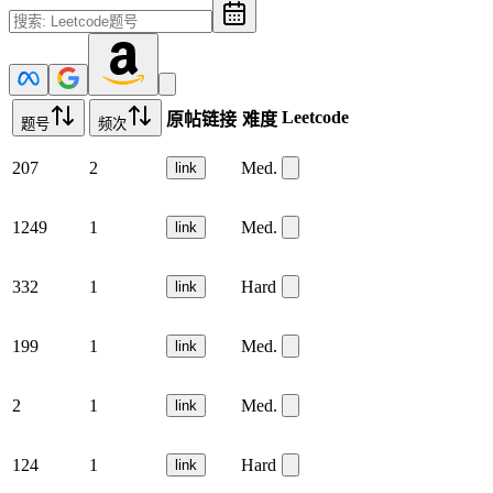
Leetcode
原帖链接
难度
题号
频次
207
2
Med.
link
1249
1
Med.
link
332
1
Hard
link
199
1
Med.
link
2
1
Med.
link
124
1
Hard
link