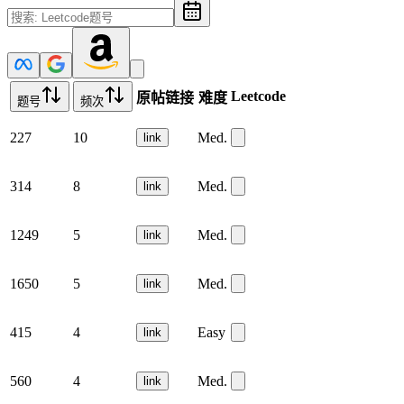
Leetcode
原帖链接
难度
题号
频次
227
10
Med.
link
314
8
Med.
link
1249
5
Med.
link
1650
5
Med.
link
415
4
Easy
link
560
4
Med.
link