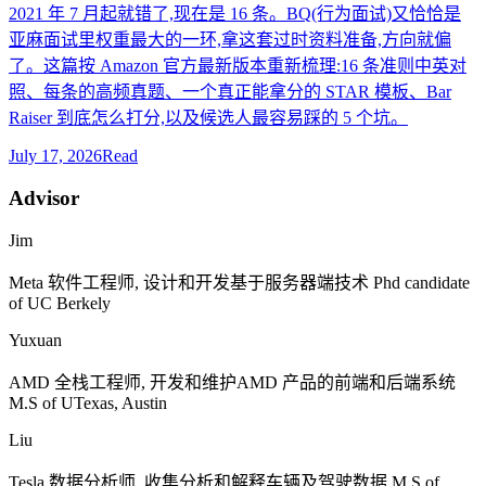
2021 年 7 月起就错了,现在是 16 条。BQ(行为面试)又恰恰是
亚麻面试里权重最大的一环,拿这套过时资料准备,方向就偏
了。这篇按 Amazon 官方最新版本重新梳理:16 条准则中英对
照、每条的高频真题、一个真正能拿分的 STAR 模板、Bar
Raiser 到底怎么打分,以及候选人最容易踩的 5 个坑。
July 17, 2026
Read
Advisor
Jim
Meta
软件工程师, 设计和开发基于服务器端技术
Phd candidate
of UC Berkely
Yuxuan
AMD
全栈工程师, 开发和维护
AMD
产品的前端和后端系统
M.S of UTexas, Austin
Liu
Tesla
数据分析师, 收集分析和解释车辆及驾驶数据
M.S of