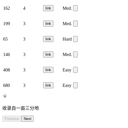
162
4
Med.
link
199
3
Med.
link
65
3
Hard
link
146
3
Med.
link
408
3
Easy
link
680
3
Easy
link
收录自一亩三分地
Previous
Next