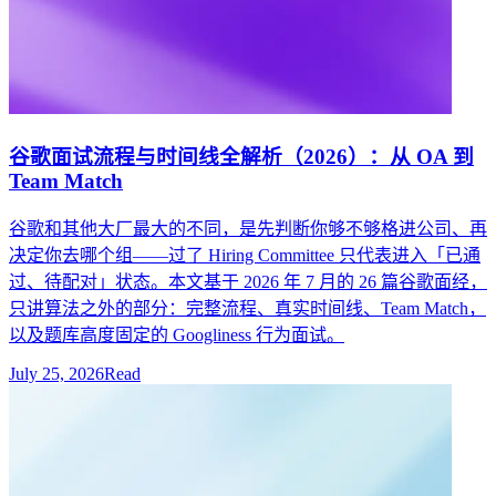
谷歌面试流程与时间线全解析（2026）：从 OA 到
Team Match
谷歌和其他大厂最大的不同，是先判断你够不够格进公司、再
决定你去哪个组——过了 Hiring Committee 只代表进入「已通
过、待配对」状态。本文基于 2026 年 7 月的 26 篇谷歌面经，
只讲算法之外的部分：完整流程、真实时间线、Team Match，
以及题库高度固定的 Googliness 行为面试。
July 25, 2026
Read