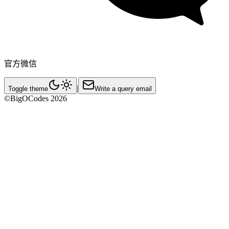
官方微信
|
Toggle theme
Write a query email
©BigOCodes
2026