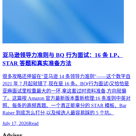
亚马逊领导力准则与 BQ 行为面试：16 条 LP、
STAR 答题和真实准备方法
很多攻略还停留在"亚马逊 14 条领导力准则"——这个数字自
2021 年 7 月起就错了,现在是 16 条。BQ(行为面试)又恰恰是
亚麻面试里权重最大的一环,拿这套过时资料准备,方向就偏
了。这篇按 Amazon 官方最新版本重新梳理:16 条准则中英对
照、每条的高频真题、一个真正能拿分的 STAR 模板、Bar
Raiser 到底怎么打分,以及候选人最容易踩的 5 个坑。
July 17, 2026
Read
Advisor