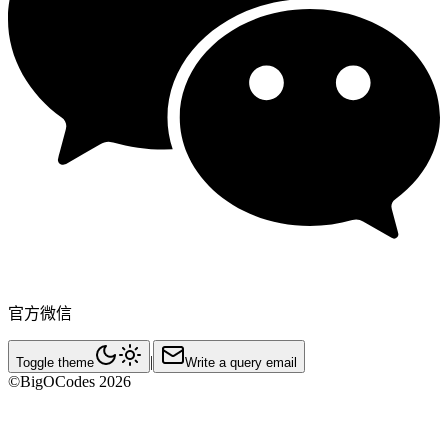
官方微信
|
Toggle theme
Write a query email
©BigOCodes
2026