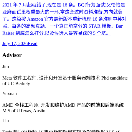
2021 年 7 月起就错了,现在是 16 条。BQ(行为面试)又恰恰是
亚麻面试里权重最大的一环,拿这套过时资料准备,方向就偏
了。这篇按 Amazon 官方最新版本重新梳理:16 条准则中英对
照、每条的高频真题、一个真正能拿分的 STAR 模板、Bar
Raiser 到底怎么打分,以及候选人最容易踩的 5 个坑。
July 17, 2026
Read
Advisor
Jim
Meta
软件工程师, 设计和开发基于服务器端技术
Phd candidate
of UC Berkely
Yuxuan
AMD
全栈工程师, 开发和维护
AMD
产品的前端和后端系统
M.S of UTexas, Austin
Liu