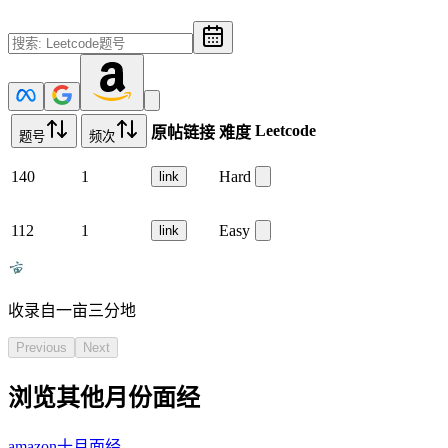
Leetcode
原帖链接
难度
题号
频次
140
1
Hard
link
112
1
Easy
link
收录自一亩三分地
Previous
Next
浏览其他月份面经
amazon
十月
面经