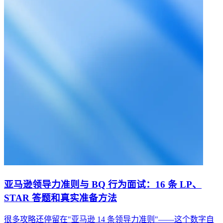
亚马逊领导力准则与 BQ 行为面试：16 条 LP、
STAR 答题和真实准备方法
很多攻略还停留在"亚马逊 14 条领导力准则"——这个数字自