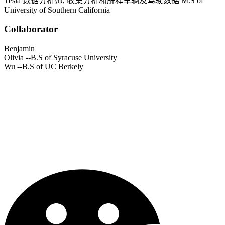
Tesla
数据分析师, 收集分析和解释车辆及驾驶数据
M.S of
University of Southern California
Collaborator
Benjamin
Olivia
--B.S of Syracuse University
Wu
--B.S of UC Berkely