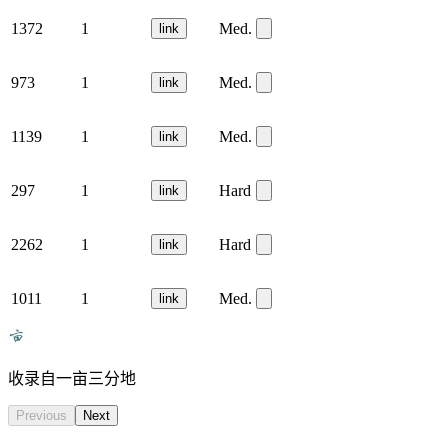
1372
1
Med.
link
973
1
Med.
link
1139
1
Med.
link
297
1
Hard
link
2262
1
Hard
link
1011
1
Med.
link
收录自一亩三分地
Previous
Next