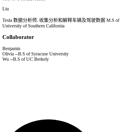
Liu
Tesla
数据分析师, 收集分析和解释车辆及驾驶数据
M.S of
University of Southern California
Collaborator
Benjamin
Olivia
--B.S of Syracuse University
Wu
--B.S of UC Berkely