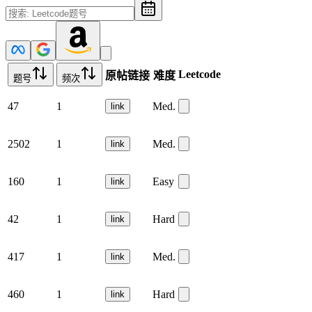
Leetcode
原帖链接
难度
题号
频次
47
1
Med.
link
2502
1
Med.
link
160
1
Easy
link
42
1
Hard
link
417
1
Med.
link
460
1
Hard
link