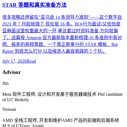
STAR 答题和真实准备方法
很多攻略还停留在"亚马逊 14 条领导力准则"——这个数字自
2021 年 7 月起就错了,现在是 16 条。BQ(行为面试)又恰恰是
亚麻面试里权重最大的一环,拿这套过时资料准备,方向就偏
了。这篇按 Amazon 官方最新版本重新梳理:16 条准则中英对
照、每条的高频真题、一个真正能拿分的 STAR 模板、Bar
Raiser 到底怎么打分,以及候选人最容易踩的 5 个坑。
July 17, 2026
Read
Advisor
Jim
Meta
软件工程师, 设计和开发基于服务器端技术
Phd candidate
of UC Berkely
Yuxuan
AMD
全栈工程师, 开发和维护
AMD
产品的前端和后端系统
M.S of UTexas, Austin