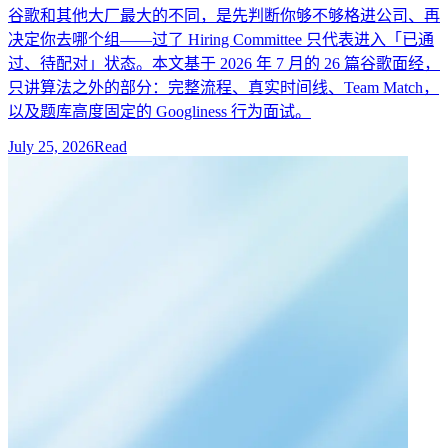
谷歌和其他大厂最大的不同，是先判断你够不够格进公司、再
决定你去哪个组——过了 Hiring Committee 只代表进入「已通
过、待配对」状态。本文基于 2026 年 7 月的 26 篇谷歌面经，
只讲算法之外的部分：完整流程、真实时间线、Team Match，
以及题库高度固定的 Googliness 行为面试。
July 25, 2026
Read