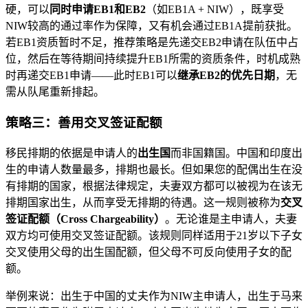
硬，可以
同时申请EB1和EB2
（如EB1A + NIW），既享受
NIW较高的通过率作为保障，又有机会通过EB1A提前获批。
若EB1资质暂时不足，推荐策略是先递交EB2申请在队伍中占
位，然后在等待期间持续提升EB1所需的资质条件，时机成熟
时再递交EB1申请——此时EB1可以
继承EB2的优先日期
，无
需从队尾重新排起。
策略三：善用交叉签证配额
移民排期的依据是申请人的
出生国
而非国籍国。中国和印度出
生的申请人数量最多，排期也最长。但如果您的配偶出生在没
有排期的国家，根据法律规定，夫妻双方都可以被视为在该无
排期国家出生，从而享受无排期的待遇。这一规则被称为
交叉
签证配额（Cross Chargeability）
。无论谁是主申请人，夫妻
双方均可使用交叉签证配额。该规则同样适用于21岁以下子女
交叉使用父母的出生国配额，但父母不可反向使用子女的配
额。
举例来说：出生于中国的丈夫作为NIW主申请人，出生于马来