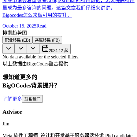
NIW申请会着重参考Google scholar的引用数据，怎么提高引用
量成为最多咨询的问题。这篇文章我们仔细来讲讲，
Bigocodes怎么来做引用的提升，
October 15, 2025
Read
排期趋势图
职业移民 (EB)
亲属移民 (FB)
2024-12
起
No data available for the selected filters.
以上数据由BigoCodes整合提供
想知道更多的
BigOCodes
背景提升
？
了解更多
联系我们
Advisor
Jim
Meta
软件工程师, 设计和开发基于服务器端技术
Phd candidate