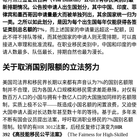
新排期情况。公告按申请人出生国划分，其中中国、印度、菲
律宾和墨西哥因申请量最大而被单独列出，其余国家统一归为
一类。之所以如此划分，是因为每个出生国每年仅能获得各签
证类别总名额的
7%
，而上述国家的申请量远超这一配额，因
此不得不排队等候，而其他国家的申请人则无需排期，可以直
接进入审理和批准流程。在职业移民类别中，中国和印度的申
请人数最多、队伍最长，排期自然也最为漫长。
关于取消国别限额的立法努力
美国司法界和移民界长期以来都有声音认为7%的国别名额限
制并不合理，因为各国人口规模和移民需求差距悬殊，对仅有
数百万人口的小国与拥有十数亿人口的大国施加同样的名额限
制，实质上极不公平——既造成小国名额的闲置浪费，又迫使
大国申请人面对长达数年甚至数十年的等待。基于此，多年来
不断有国会议员提出法案，呼吁取消职业移民的7%国别名额
限制。较早的有HR 3012法案，后经反复修订演变为
HR
392《高技能移民公平法案》
（The Fairness for High-Skilled