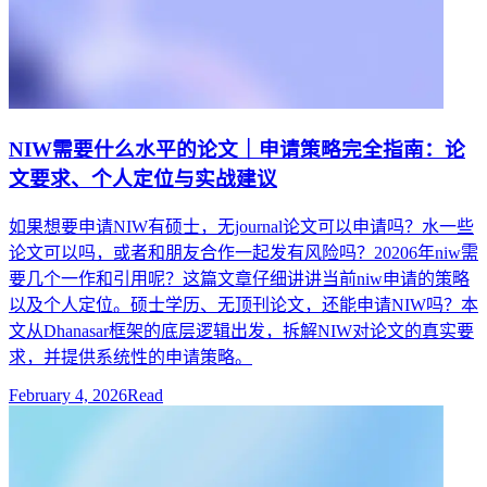
NIW需要什么水平的论文｜申请策略完全指南：论
文要求、个人定位与实战建议
如果想要申请NIW有硕士，无journal论文可以申请吗？水一些
论文可以吗，或者和朋友合作一起发有风险吗？20206年niw需
要几个一作和引用呢？这篇文章仔细讲讲当前niw申请的策略
以及个人定位。硕士学历、无顶刊论文，还能申请NIW吗？本
文从Dhanasar框架的底层逻辑出发，拆解NIW对论文的真实要
求，并提供系统性的申请策略。
February 4, 2026
Read