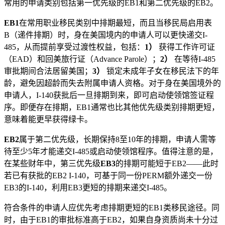
常用的申请类别包括第一优先级的EB1和第二优先级的EB2。
EB1
在常用职业移民类别中排期最短，而且当移民局启用表
B（递件排期）时，身在美国境内的申请人可以更快递交I-
485，从而提前享受过渡性权益，包括：
1）
获得工作许可证
（EAD）和回美旅行证（Advance Parole）；
2）
在等待I-485
审批期间合法居留美国；
3）
锁定未成年子女在移民法下的年
龄，避免因超龄而失去附属申请人资格。对于身在美国境外的
申请人，I-140获批后一旦排期到来，即可启动使领馆签证程
序。即便存在排期，EB1通常也比其他优先级类别排期更短，
意味着能更早获得绿卡。
EB2
属于第二优先级，长期保持8至10年的排期，申请人需等
待至少5年才能递交I-485或启动使领馆程序。值得注意的是，
在某些财年中，第三优先级
EB3
的排期可能短于EB2——此时
若已有获批的EB2 I-140，可基于同一份PERM额外递交一份
EB3的I-140，利用EB3更短的排期来递交I-485。
符合条件的申请人应优先考虑排期更短的EB1类移民途径。同
时，由于EB1的审批标准高于EB2，如果自身资质尚未十分过