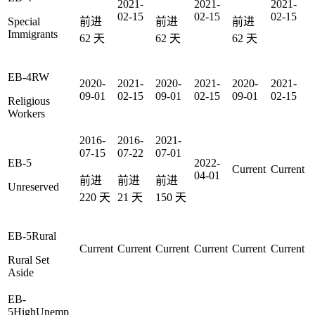
2021-
2021-
2021-
02-15
02-15
02-15
Special
前进
前进
前进
Immigrants
62
天
62
天
62
天
EB-4RW
2020-
2021-
2020-
2021-
2020-
2021-
09-01
02-15
09-01
02-15
09-01
02-15
Religious
Workers
2016-
2016-
2021-
07-15
07-22
07-01
EB-5
2022-
Current
Current
04-01
前进
前进
前进
Unreserved
220
天
21
天
150
天
EB-5Rural
Current
Current
Current
Current
Current
Current
Rural Set
Aside
EB-
5HighUnemp