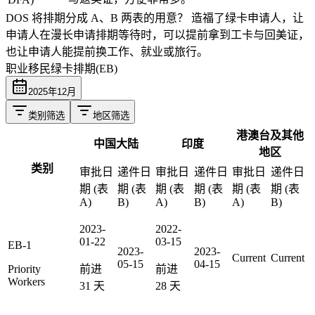
DOS 将排期分成 A、B 两表的用意？
造福了绿卡申请人，让
申请人在漫长申请排期等待时，可以提前拿到工卡与回美证，
也让申请人能提前换工作、就业或旅行。
职业移民绿卡排期(EB)
2025
年
12
月
类别筛选
地区筛选
港澳台及其他
中国大陆
印度
地区
类别
审批日
递件日
审批日
递件日
审批日
递件日
期 (表
期 (表
期 (表
期 (表
期 (表
期 (表
A)
B)
A)
B)
A)
B)
2023-
2022-
01-22
03-15
EB-1
2023-
2023-
Current
Current
05-15
04-15
Priority
前进
前进
Workers
31
天
28
天