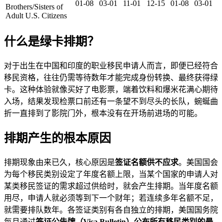
01-08
03-01
11-01
12-15
01-08
03-01
Brothers/Sisters of
Adult U.S. Citizens
什么是绿卡排期？
对于出生在中国和印度的职业移民申请人而言，即便已经符合
移民资格，往往仍需等待数年才能完成身份转换、最终获得绿
卡。这种体验就像买好了电影票，端着饮料和爆米花满心期待
入场，结果发现检票口前还有一条望不到尽头的长队，蜿蜒曲
折一直排到了影院门外，根本没有在开场前进场的可能。
排期产生的根本原因
排期现象由来已久，核心原因是
签证名额供不应求
。美国国会
为每个移民类别设定了年度名额上限，当某个国家的申请人对
某类移民签证的需求超过供给时，就会产生排期。当年度名额
用尽，申请人就必须等到下一个财年；若连续多年名额不足，
就需要排队数年。各签证类别有各自独立的排期，美国国务院
每月通过
签证公告牌（Visa Bulletin）
公布所有移民类别的最