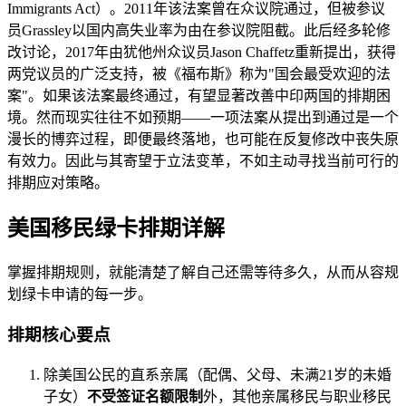
Immigrants Act）。2011年该法案曾在众议院通过，但被参议
员Grassley以国内高失业率为由在参议院阻截。此后经多轮修
改讨论，2017年由犹他州众议员Jason Chaffetz重新提出，获得
两党议员的广泛支持，被《福布斯》称为"国会最受欢迎的法
案"。如果该法案最终通过，有望显著改善中印两国的排期困
境。然而现实往往不如预期——一项法案从提出到通过是一个
漫长的博弈过程，即便最终落地，也可能在反复修改中丧失原
有效力。因此与其寄望于立法变革，不如主动寻找当前可行的
排期应对策略。
美国移民绿卡排期详解
掌握排期规则，就能清楚了解自己还需等待多久，从而从容规
划绿卡申请的每一步。
排期核心要点
除美国公民的直系亲属（配偶、父母、未满21岁的未婚
子女）
不受签证名额限制
外，其他亲属移民与职业移民