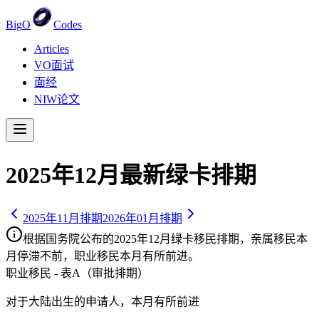
Big
O
Codes
Articles
VO面试
面经
NIW论文
2025
年
12
月最新绿卡排期
2025
年
11
月排期
2026
年
01
月排期
根据国务院公布的
2025
年
12
月绿卡移民排期，亲属移民
本
月停滞不前
，职业移民
本月有所前进
。
职业移民 - 表A（审批排期）
对于大陆出生的申请人，
本月有所前进