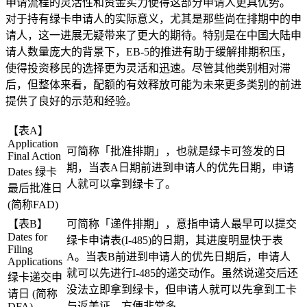
申请流程的灵活性和资金实力使得这部分申请人更具优势。
对于持有绿卡申请人的实际意义，尤其是那些尚在排期中的申
请人，这一进展无疑带来了更大的期待。特别是在中国大陆申
请人数量庞大的背景下，EB-5的推进有助于缓解排期积压，
使得投资移民的选择更为灵活和迅速。尽管其他类别相对滞
后，但整体来看，配额的有效释放可能为未来更多类别的前进
提供了良好的示范和经验。
【表A】
Application
可简称「批准排期」，也就是绿卡可签发的日
Final Action
期，当表A日期前进到申请人的优先日期，申请
Dates 绿卡
人就可以拿到绿卡了。
最后批准日
(简称FAD)
【表B】
可简称「递件排期」，意指申请人最早可以提交
Dates for
绿卡申请表(I-485)的日期，其进度明显快于表
Filing
A。当表B前进到申请人的优先日期后，申请人
Applications
就可以先进行I-485的递交动作。虽然说递交后还
绿卡递交申
没法立即拿到绿卡，但申请人就可以先拿到工卡
请日 (简称
与返美证，方便非常多。
DFA)