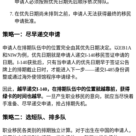
申请人必须按照优先日期先后顺序依次排队。
在优先日期尚未排到之前，申请人无法获得最终的移民
申请批准。
策略一：尽早递交申请
申请人在排期队伍中的位置完全由其优先日期决定。以EB1A
和NIW为例，优先日期就是申请人递交I-140移民签证申请的
日期。I-140获批后，只有当申请人的优先日期早于签证公告
牌上的排期截止日时，才能进入下一步——递交I-485身份调
整或通过海外使领馆程序申请绿卡。
因此，
越早递交I-140，在排期队伍中的位置就越靠前，获得
绿卡的时间也越早
。一旦产生职业移民的意向，就应当尽快着
手准备、尽早递交申请，抢占排期先机。
策略二：选短队、排多队
职业移民各类别的排期独立计算。对于出生在中国的申请人，