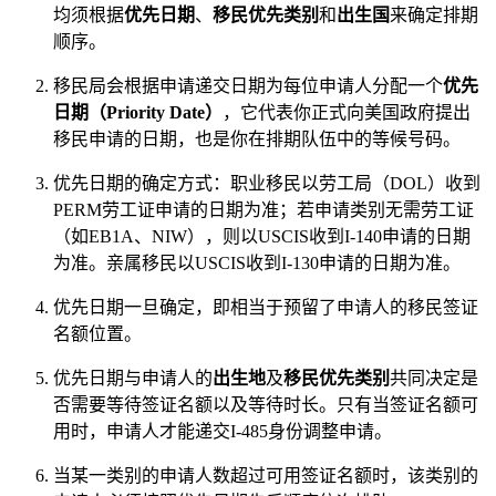
均须根据
优先日期
、
移民优先类别
和
出生国
来确定排期
顺序。
移民局会根据申请递交日期为每位申请人分配一个
优先
日期（Priority Date）
，它代表你正式向美国政府提出
移民申请的日期，也是你在排期队伍中的等候号码。
优先日期的确定方式：职业移民以劳工局（DOL）收到
PERM劳工证申请的日期为准；若申请类别无需劳工证
（如EB1A、NIW），则以USCIS收到I-140申请的日期
为准。亲属移民以USCIS收到I-130申请的日期为准。
优先日期一旦确定，即相当于预留了申请人的移民签证
名额位置。
优先日期与申请人的
出生地
及
移民优先类别
共同决定是
否需要等待签证名额以及等待时长。只有当签证名额可
用时，申请人才能递交I-485身份调整申请。
当某一类别的申请人数超过可用签证名额时，该类别的