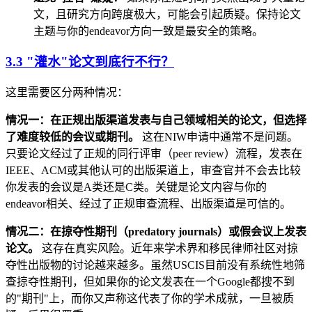
文，且研究方向跨度极大，可能会引起质疑。保持论文
主题与你的endeavor方向一致是最安全的策略。
3.3 "灌水"论文到底行不行？
这里需要区分两种情况：
情况一：在正规出版渠道发表与自己领域相关的论文，但选择
了难度较低的会议或期刊。
这在NIW申请中通常不是问题。
只要论文经过了正规的同行评审（peer review）流程，发表在
IEEE、ACM或其他认可的出版渠道上，审查官并不会去比较
你发表的会议是A类还是C类。关键是论文内容与你的
endeavor相关、经过了正规审查流程、出版渠道是可信的。
情况二：在掠夺性期刊（predatory journals）或假会议上发表
论文。
这存在真实风险。近年来学术界和移民律师社区对掠
夺性出版物的讨论越来越多。虽然USCIS目前没有系统性地筛
查掠夺性期刊，但如果你的论文发表在一个Google都搜不到
的"期刊"上，而你又声称这代表了你的学术成就，一旦被质