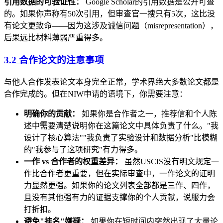
引用数据的可验证性：
Google Scholar的引用数据是公开可查
的。如果你声称有50次引用，但审查官一搜只有5次，这比没
有论文更致命——因为这涉及诚信问题（misrepresentation），
后果远比材料薄弱严重得多。
3.2 合作论文的注意事项
与他人合作发表论文本身完全正常，学术界绝大多数论文都是
合作完成的。但在NIW申请的语境下，你需要注意：
明确你的贡献：
如果你是合作者之一，推荐信和个人陈
述中需要清楚说明你在这篇论文中具体负责了什么。"我
设计了核心算法""我负责了实验设计和数据分析"比模糊
的"我参与了这项研究"有力得多。
一作 vs 合作者的权重差异：
虽然USCIS没有明文规定一
作比合作者更重要，但在实际审查中，一作论文的证明
力显然更强。如果你的论文列表全部都是三作、四作，
且没有其他强有力的证据支撑你的个人贡献，说服力会
打折扣。
避免"挂名"嫌疑：
如果你在短时间内突然出现了大量论