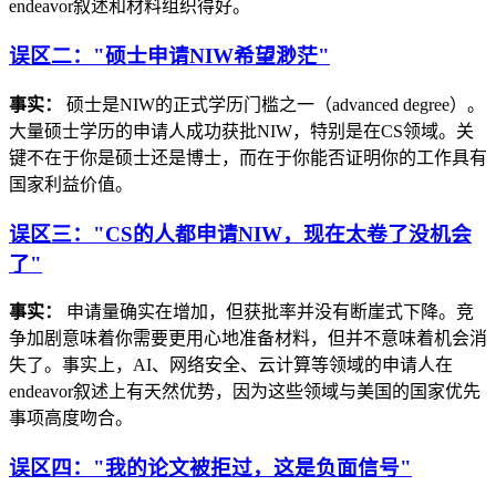
endeavor叙述和材料组织得好。
误区二："硕士申请NIW希望渺茫"
事实：
硕士是NIW的正式学历门槛之一（advanced degree）。
大量硕士学历的申请人成功获批NIW，特别是在CS领域。关
键不在于你是硕士还是博士，而在于你能否证明你的工作具有
国家利益价值。
误区三："CS的人都申请NIW，现在太卷了没机会
了"
事实：
申请量确实在增加，但获批率并没有断崖式下降。竞
争加剧意味着你需要更用心地准备材料，但并不意味着机会消
失了。事实上，AI、网络安全、云计算等领域的申请人在
endeavor叙述上有天然优势，因为这些领域与美国的国家优先
事项高度吻合。
误区四："我的论文被拒过，这是负面信号"