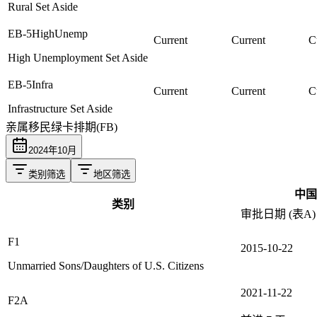
Rural Set Aside
EB-5HighUnemp
Current
Current
C
High Unemployment Set Aside
EB-5Infra
Current
Current
C
Infrastructure Set Aside
亲属移民绿卡排期(FB)
2024
年
10
月
类别筛选
地区筛选
中国
类别
审批日期 (表A)
F1
2015-10-22
Unmarried Sons/Daughters of U.S. Citizens
2021-11-22
F2A