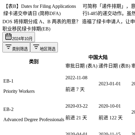
【表B】Dates for Filing Applications
可简称「递件排期」，意
绿卡递交申请日 (简称DFA)
行I-485的递交动作
DOS 将排期分成 A、B 两表的用意？
造福了绿卡申请人，让申
职业移民绿卡排期(EB)
2024
年
10
月
类别筛选
地区筛选
中国大陆
类别
审批日期 (表A)
递件日期 (表B)
审
2022-11-08
EB-1
2023-01-01
2
前进
7
天
Priority Workers
2020-03-22
2020-10-01
EB-2
2
前进
21
天
前进
122
天
Advanced Degree Professionals
2020-04-01
2020-11-15
2