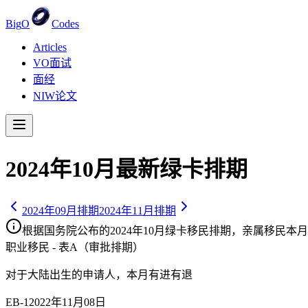
Big
O
Codes
Articles
VO面试
面经
NIW论文
2024
年
10
月最新绿卡排期
2024
年
09
月排期
2024
年
11
月排期
根据国务院公布的
2024
年
10
月绿卡移民排期，亲属移民
本月
职业移民 - 表A（审批排期）
对于大陆出生的申请人，
本月有进有退
EB-1
2022年11月08日