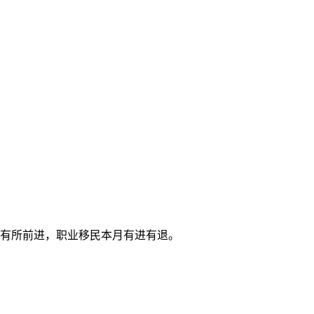
有所前进
，职业移民
本月有进有退
。