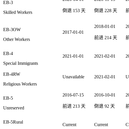
EB-3
倒退
153
天
倒退
228
天
Skilled Workers
2018-01-01
2
EB-3OW
2017-01-01
前进
214
天
Other Workers
EB-4
2021-01-01
2021-02-01
2
Special Immigrants
EB-4RW
Unavailable
2021-02-01
U
Religious Workers
2016-07-15
2016-10-01
2
EB-5
前进
213
天
倒退
92
天
Unreserved
EB-5Rural
Current
Current
C