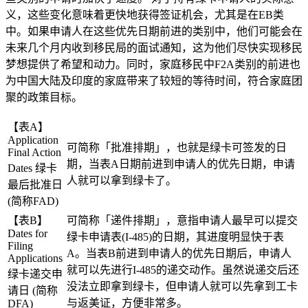
义，这些变化意味着更快地获得签证机会，尤其是在EB类
中。如果申请人在这些优先日期前进的类别中，他们可能会在
未来几个月内收到移民局的面试通知，这为他们尽快实现移民
梦想提供了希望和动力。同时，家庭移民中F2A类别的前进也
为中国大陆及印度的家庭带来了较短的等待时间，符合家庭团
聚的政策目标。
【表A】
Application
可简称「批准排期」，也就是绿卡可签发的日
Final Action
期，当表A日期前进到申请人的优先日期，申请
Dates 绿卡
人就可以拿到绿卡了。
最后批准日
(简称FAD)
【表B】
可简称「递件排期」，意指申请人最早可以提交
Dates for
绿卡申请表(I-485)的日期，其进度明显快于表
Filing
A。当表B前进到申请人的优先日期后，申请人
Applications
就可以先进行I-485的递交动作。虽然说递交后还
绿卡递交申
没法立即拿到绿卡，但申请人就可以先拿到工卡
请日 (简称
与返美证，方便非常多。
DFA)