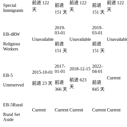
前进
122
前进
122
前进
122
Special
前进
前进
天
天
天
Immigrants
151
天
151
天
2019-
2019-
03-01
03-01
EB-4RW
Unavailable
Unavailable
Unavailabl
Religious
前进
前进
Workers
151
天
151
天
2017-
2022-
2018-12-15
01-01
04-01
2015-10-01
EB-5
Current
前进
623
前进
前进
前进
23
天
Unreserved
天
366
天
845
天
EB-5Rural
Current
Current
Current
Current
Current
Rural Set
Aside