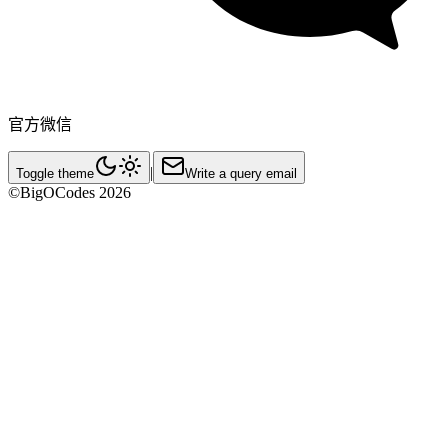
官方微信
|
Toggle theme
Write a query email
©BigOCodes
2026