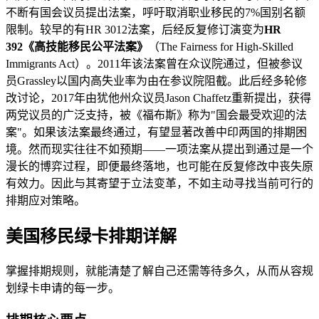
不断有国会议员提出法案，呼吁取消职业移民的7%国别名额
限制。较早的有HR 3012法案，后经反复修订演变为
HR
392《高技能移民公平法案》
（The Fairness for High-Skilled
Immigrants Act）。2011年该法案曾在众议院通过，但被参议
员Grassley以国内高失业率为由在参议院阻截。此后经多轮修
改讨论，2017年由犹他州众议员Jason Chaffetz重新提出，获得
两党议员的广泛支持，被《福布斯》称为"国会最受欢迎的法
案"。如果该法案最终通过，有望显著改善中印两国的排期困
境。然而现实往往不如预期——一项法案从提出到通过是一个
漫长的博弈过程，即便最终落地，也可能在反复修改中丧失原
有效力。因此与其寄望于立法变革，不如主动寻找当前可行的
排期应对策略。
美国移民绿卡排期详解
掌握排期规则，就能清楚了解自己还需等待多久，从而从容规
划绿卡申请的每一步。