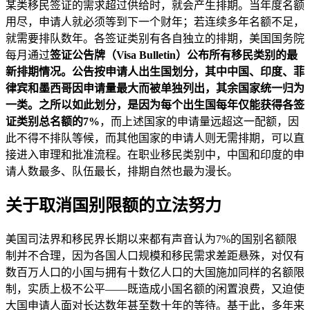
某类移民签证的需求超过供给时，就会产生排期。当年度名额
用尽，申请人就必须等到下一个财年；若连续多年名额不足，
就需要排队数年。各签证类别有各自独立的排期，美国国务院
每月通过
签证公告牌（Visa Bulletin）
公布所有移民类别的最
新排期情况。公告按申请人出生国划分，其中中国、印度、菲
律宾和墨西哥因申请量最大而被单独列出，其余国家统一归为
一类。之所以如此划分，是因为每个出生国每年仅能获得各签
证类别总名额的
7%
，而上述国家的申请量远超这一配额，因
此不得不排队等候，而其他国家的申请人则无需排期，可以直
接进入审理和批准流程。在职业移民类别中，中国和印度的申
请人数最多、队伍最长，排期自然也最为漫长。
关于取消国别限额的立法努力
美国司法界和移民界长期以来都有声音认为7%的国别名额限
制并不合理，因为各国人口规模和移民需求差距悬殊，对仅有
数百万人口的小国与拥有十数亿人口的大国施加同样的名额限
制，实质上极不公平——既造成小国名额的闲置浪费，又迫使
大国申请人面对长达数年甚至数十年的等待。基于此，多年来