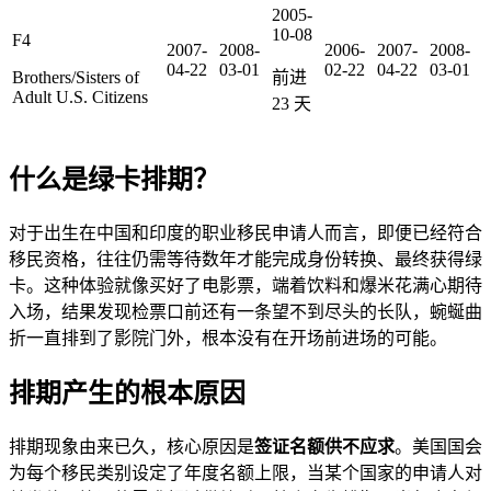
2005-
10-08
F4
2007-
2008-
2006-
2007-
2008-
04-22
03-01
02-22
04-22
03-01
Brothers/Sisters of
前进
Adult U.S. Citizens
23
天
什么是绿卡排期？
对于出生在中国和印度的职业移民申请人而言，即便已经符合
移民资格，往往仍需等待数年才能完成身份转换、最终获得绿
卡。这种体验就像买好了电影票，端着饮料和爆米花满心期待
入场，结果发现检票口前还有一条望不到尽头的长队，蜿蜒曲
折一直排到了影院门外，根本没有在开场前进场的可能。
排期产生的根本原因
排期现象由来已久，核心原因是
签证名额供不应求
。美国国会
为每个移民类别设定了年度名额上限，当某个国家的申请人对