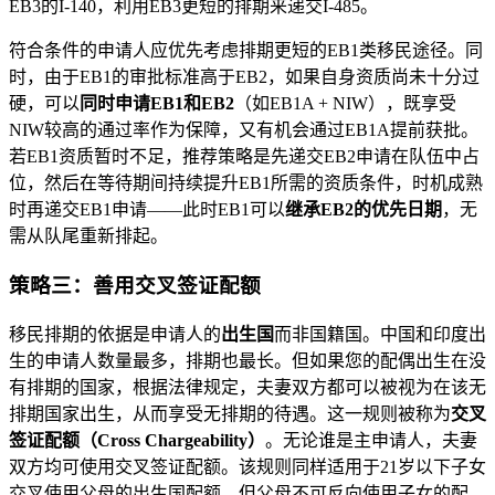
EB3的I-140，利用EB3更短的排期来递交I-485。
符合条件的申请人应优先考虑排期更短的EB1类移民途径。同
时，由于EB1的审批标准高于EB2，如果自身资质尚未十分过
硬，可以
同时申请EB1和EB2
（如EB1A + NIW），既享受
NIW较高的通过率作为保障，又有机会通过EB1A提前获批。
若EB1资质暂时不足，推荐策略是先递交EB2申请在队伍中占
位，然后在等待期间持续提升EB1所需的资质条件，时机成熟
时再递交EB1申请——此时EB1可以
继承EB2的优先日期
，无
需从队尾重新排起。
策略三：善用交叉签证配额
移民排期的依据是申请人的
出生国
而非国籍国。中国和印度出
生的申请人数量最多，排期也最长。但如果您的配偶出生在没
有排期的国家，根据法律规定，夫妻双方都可以被视为在该无
排期国家出生，从而享受无排期的待遇。这一规则被称为
交叉
签证配额（Cross Chargeability）
。无论谁是主申请人，夫妻
双方均可使用交叉签证配额。该规则同样适用于21岁以下子女
交叉使用父母的出生国配额，但父母不可反向使用子女的配