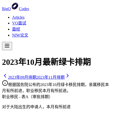
Big
O
Codes
Articles
VO面试
面经
NIW论文
2023
年
10
月最新绿卡排期
2023
年
09
月排期
2023
年
11
月排期
根据国务院公布的
2023
年
10
月绿卡移民排期，亲属移民
本
月有所前进
，职业移民
本月有所前进
。
职业移民 - 表A（审批排期）
对于大陆出生的申请人，
本月有所前进