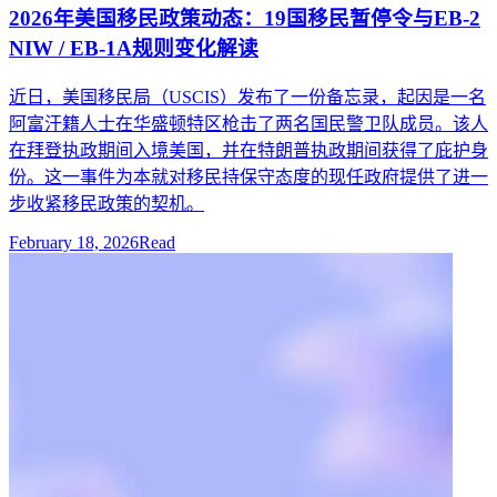
2026年美国移民政策动态：19国移民暂停令与EB-2
NIW / EB-1A规则变化解读
近日，美国移民局（USCIS）发布了一份备忘录，起因是一名
阿富汗籍人士在华盛顿特区枪击了两名国民警卫队成员。该人
在拜登执政期间入境美国，并在特朗普执政期间获得了庇护身
份。这一事件为本就对移民持保守态度的现任政府提供了进一
步收紧移民政策的契机。
February 18, 2026
Read