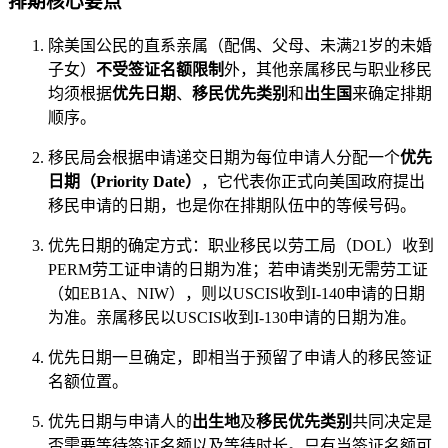
排期核心要点
除美国公民的直系亲属（配偶、父母、未满21岁的未婚
子女）
不受签证名额限制
外，其他亲属移民与职业移民
均须根据
优先日期
、
移民优先类别
和
出生国
来确定排期
顺序。
移民局会根据申请递交日期为每位申请人分配一个
优先
日期（Priority Date）
，它代表你正式向美国政府提出
移民申请的日期，也是你在排期队伍中的等候号码。
优先日期的确定方式：职业移民以劳工局（DOL）收到
PERM劳工证申请的日期为准；若申请类别无需劳工证
（如EB1A、NIW），则以USCIS收到I-140申请的日期
为准。亲属移民以USCIS收到I-130申请的日期为准。
优先日期一旦确定，即相当于预留了申请人的移民签证
名额位置。
优先日期与申请人的
出生地
及
移民优先类别
共同决定是
否需要等待签证名额以及等待时长。只有当签证名额可