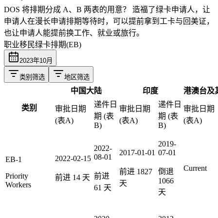
DOS 将排期分成 A、B 两表的用意？
造福了绿卡申请人，让
申请人在漫长申请排期等待时，可以提前拿到工卡与回美证，
也让申请人能提前换工作、就业或旅行。
职业移民绿卡排期(EB)
2023
年
10
月
类别筛选
地区筛选
中国大陆
印度
港澳台及
递件日
递件日
类别
审批日期
审批日期
审批日期
期 (表
期 (表
(表A)
(表A)
(表A)
B)
B)
2019-
2022-
2017-01-01
07-01
08-01
2022-02-15
EB-1
Current
前进
1827
倒退
Priority
前进
前进
14
天
1066
天
Workers
61
天
天