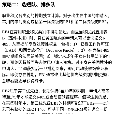
策略二：选短队、排多队
职业移民各类别的排期独立计算。对于出生在中国的申请人，
常用的申请类别包括第一优先级的EB1和第二优先级的EB2。
EB1
在常用职业移民类别中排期最短，而且当移民局启用表
B（递件排期）时，身在美国境内的申请人可以更快递交I-
485，从而提前享受过渡性权益，包括：
1）
获得工作许可证
（EAD）和回美旅行证（Advance Parole）；
2）
在等待I-485
审批期间合法居留美国；
3）
锁定未成年子女在移民法下的年
龄，避免因超龄而失去附属申请人资格。对于身在美国境外的
申请人，I-140获批后一旦排期到来，即可启动使领馆签证程
序。即便存在排期，EB1通常也比其他优先级类别排期更短，
意味着能更早获得绿卡。
EB2
属于第二优先级，长期保持8至10年的排期，申请人需等
待至少5年才能递交I-485或启动使领馆程序。值得注意的是，
在某些财年中，第三优先级
EB3
的排期可能短于EB2——此时
若已有获批的EB2 I-140，可基于同一份PERM额外递交一份