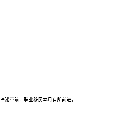
停滞不前
，职业移民
本月有所前进
。