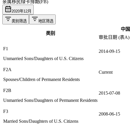
亲属移民绿卡排期(FB)
2020
年
12
月
类别筛选
地区筛选
中国
类别
审批日期 (表A)
F1
2014-09-15
Unmarried Sons/Daughters of U.S. Citizens
F2A
Current
Spouses/Children of Permanent Residents
F2B
2015-07-08
Unmarried Sons/Daughters of Permanent Residents
F3
2008-06-15
Married Sons/Daughters of U.S. Citizens