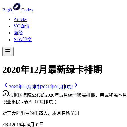
Big
O
Codes
Articles
VO面试
面经
NIW论文
2020
年
12
月最新绿卡排期
2020
年
11
月排期
2021
年
01
月排期
根据国务院公布的
2020
年
12
月绿卡移民排期，亲属移民
本月
职业移民 - 表A（审批排期）
对于大陆出生的申请人，
本月有所前进
EB-1
2019年04月01日