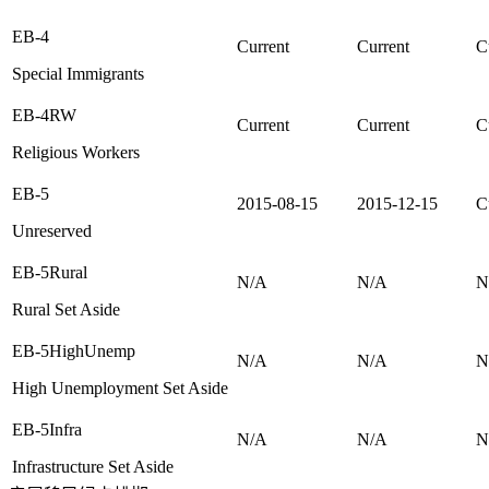
EB-4
Current
Current
C
Special Immigrants
EB-4RW
Current
Current
C
Religious Workers
EB-5
2015-08-15
2015-12-15
C
Unreserved
EB-5Rural
N/A
N/A
N
Rural Set Aside
EB-5HighUnemp
N/A
N/A
N
High Unemployment Set Aside
EB-5Infra
N/A
N/A
N
Infrastructure Set Aside