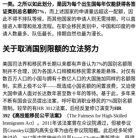
一类。之所以如此划分，是因为每个出生国每年仅能获得各签
证类别总名额的
7%
，而上述国家的申请量远超这一配额，因
此不得不排队等候，而其他国家的申请人则无需排期，可以直
接进入审理和批准流程。在职业移民类别中，中国和印度的申
请人数最多、队伍最长，排期自然也最为漫长。
关于取消国别限额的立法努力
美国司法界和移民界长期以来都有声音认为7%的国别名额限
制并不合理，因为各国人口规模和移民需求差距悬殊，对仅有
数百万人口的小国与拥有十数亿人口的大国施加同样的名额限
制，实质上极不公平——既造成小国名额的闲置浪费，又迫使
大国申请人面对长达数年甚至数十年的等待。基于此，多年来
不断有国会议员提出法案，呼吁取消职业移民的7%国别名额
限制。较早的有HR 3012法案，后经反复修订演变为
HR
392《高技能移民公平法案》
（The Fairness for High-Skilled
Immigrants Act）。2011年该法案曾在众议院通过，但被参议
员Grassley以国内高失业率为由在参议院阻截。此后经多轮修
改讨论，2017年由犹他州众议员Jason Chaffetz重新提出，获得