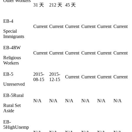
Other Workers
31
天
212
天
45
天
EB-4
Current
Current
Current
Current
Current
Current
Special
Immigrants
EB-4RW
Current
Current
Current
Current
Current
Current
Religious
Workers
EB-5
2015-
2015-
Current
Current
Current
Current
08-15
12-15
Unreserved
EB-5Rural
N/A
N/A
N/A
N/A
N/A
N/A
Rural Set
Aside
EB-
5HighUnemp