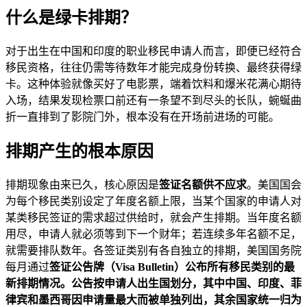
什么是绿卡排期？
对于出生在中国和印度的职业移民申请人而言，即便已经符合
移民资格，往往仍需等待数年才能完成身份转换、最终获得绿
卡。这种体验就像买好了电影票，端着饮料和爆米花满心期待
入场，结果发现检票口前还有一条望不到尽头的长队，蜿蜒曲
折一直排到了影院门外，根本没有在开场前进场的可能。
排期产生的根本原因
排期现象由来已久，核心原因是
签证名额供不应求
。美国国会
为每个移民类别设定了年度名额上限，当某个国家的申请人对
某类移民签证的需求超过供给时，就会产生排期。当年度名额
用尽，申请人就必须等到下一个财年；若连续多年名额不足，
就需要排队数年。各签证类别有各自独立的排期，美国国务院
每月通过
签证公告牌（Visa Bulletin）
公布所有移民类别的最
新排期情况。公告按申请人出生国划分，其中中国、印度、菲
律宾和墨西哥因申请量最大而被单独列出，其余国家统一归为