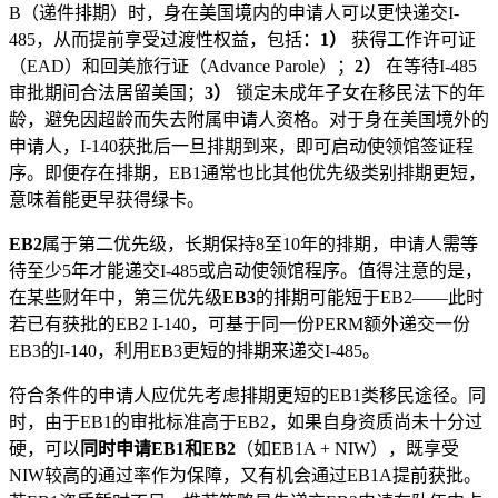
B（递件排期）时，身在美国境内的申请人可以更快递交I-
485，从而提前享受过渡性权益，包括：
1）
获得工作许可证
（EAD）和回美旅行证（Advance Parole）；
2）
在等待I-485
审批期间合法居留美国；
3）
锁定未成年子女在移民法下的年
龄，避免因超龄而失去附属申请人资格。对于身在美国境外的
申请人，I-140获批后一旦排期到来，即可启动使领馆签证程
序。即便存在排期，EB1通常也比其他优先级类别排期更短，
意味着能更早获得绿卡。
EB2
属于第二优先级，长期保持8至10年的排期，申请人需等
待至少5年才能递交I-485或启动使领馆程序。值得注意的是，
在某些财年中，第三优先级
EB3
的排期可能短于EB2——此时
若已有获批的EB2 I-140，可基于同一份PERM额外递交一份
EB3的I-140，利用EB3更短的排期来递交I-485。
符合条件的申请人应优先考虑排期更短的EB1类移民途径。同
时，由于EB1的审批标准高于EB2，如果自身资质尚未十分过
硬，可以
同时申请EB1和EB2
（如EB1A + NIW），既享受
NIW较高的通过率作为保障，又有机会通过EB1A提前获批。