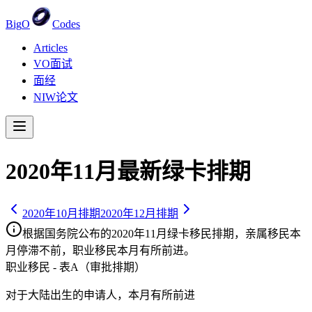
Big
O
Codes
Articles
VO面试
面经
NIW论文
2020
年
11
月最新绿卡排期
2020
年
10
月排期
2020
年
12
月排期
根据国务院公布的
2020
年
11
月绿卡移民排期，亲属移民
本
月停滞不前
，职业移民
本月有所前进
。
职业移民 - 表A（审批排期）
对于大陆出生的申请人，
本月有所前进