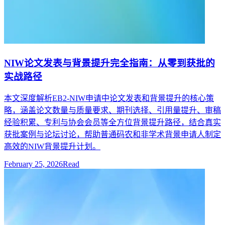
NIW论文发表与背景提升完全指南：从零到获批的
实战路径
本文深度解析EB2-NIW申请中论文发表和背景提升的核心策
略，涵盖论文数量与质量要求、期刊选择、引用量提升、审稿
经验积累、专利与协会会员等全方位背景提升路径，结合真实
获批案例与论坛讨论，帮助普通码农和非学术背景申请人制定
高效的NIW背景提升计划。
February 25, 2026
Read