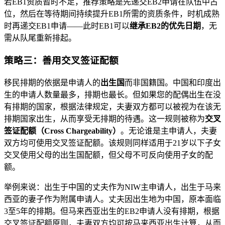
若EB1资质暂时不足，推荐策略是先递交EB2申请在队伍中占
位，然后在等待期间持续提升EB1所需的资质条件，时机成熟
时再递交EB1申请——此时EB1可以
继承EB2的优先日期
，无
需从队尾重新排起。
策略三：善用交叉签证配额
移民排期的依据是申请人的
出生国
而非国籍国。中国和印度出
生的申请人数量最多，排期也最长。但如果您的配偶出生在没
有排期的国家，根据法律规定，夫妻双方都可以被视为在该无
排期国家出生，从而享受无排期的待遇。这一规则被称为
交叉
签证配额（Cross Chargeability）
。无论谁是主申请人，夫妻
双方均可使用交叉签证配额。该规则同样适用于21岁以下子女
交叉使用父母的出生国配额，但父母不可反向使用子女的配
额。
举例来说：出生于中国的丈夫作为NIW主申请人，出生于马来
西亚的妻子作为附属申请人。丈夫因出生地为中国，原本面临
3至5年的排期。但马来西亚出生的EB2申请人没有排期，根据
交叉签证配额原则，夫妻双方均可按马来西亚出生计算，从而