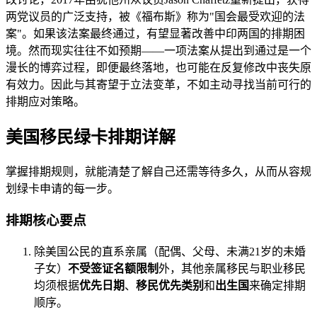
两党议员的广泛支持，被《福布斯》称为"国会最受欢迎的法
案"。如果该法案最终通过，有望显著改善中印两国的排期困
境。然而现实往往不如预期——一项法案从提出到通过是一个
漫长的博弈过程，即便最终落地，也可能在反复修改中丧失原
有效力。因此与其寄望于立法变革，不如主动寻找当前可行的
排期应对策略。
美国移民绿卡排期详解
掌握排期规则，就能清楚了解自己还需等待多久，从而从容规
划绿卡申请的每一步。
排期核心要点
除美国公民的直系亲属（配偶、父母、未满21岁的未婚
子女）
不受签证名额限制
外，其他亲属移民与职业移民
均须根据
优先日期
、
移民优先类别
和
出生国
来确定排期
顺序。