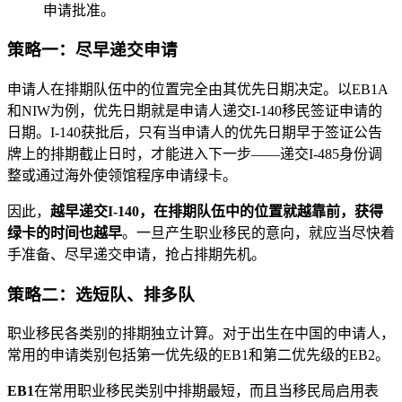
申请批准。
策略一：尽早递交申请
申请人在排期队伍中的位置完全由其优先日期决定。以EB1A
和NIW为例，优先日期就是申请人递交I-140移民签证申请的
日期。I-140获批后，只有当申请人的优先日期早于签证公告
牌上的排期截止日时，才能进入下一步——递交I-485身份调
整或通过海外使领馆程序申请绿卡。
因此，
越早递交I-140，在排期队伍中的位置就越靠前，获得
绿卡的时间也越早
。一旦产生职业移民的意向，就应当尽快着
手准备、尽早递交申请，抢占排期先机。
策略二：选短队、排多队
职业移民各类别的排期独立计算。对于出生在中国的申请人，
常用的申请类别包括第一优先级的EB1和第二优先级的EB2。
EB1
在常用职业移民类别中排期最短，而且当移民局启用表