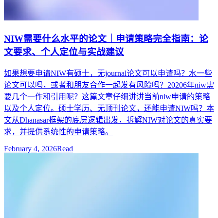
NIW需要什么水平的论文｜申请策略完全指南：论
文要求、个人定位与实战建议
如果想要申请NIW有硕士，无journal论文可以申请吗？水一些
论文可以吗，或者和朋友合作一起发有风险吗？20206年niw需
要几个一作和引用呢？这篇文章仔细讲讲当前niw申请的策略
以及个人定位。硕士学历、无顶刊论文，还能申请NIW吗？本
文从Dhanasar框架的底层逻辑出发，拆解NIW对论文的真实要
求，并提供系统性的申请策略。
February 4, 2026
Read