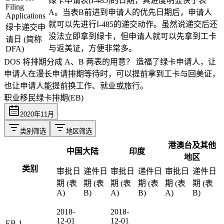
绿卡申请表(I-485)的日期，其进度明显快于表
Filing
A。当表B前进到申请人的优先日期后，申请人
Applications
就可以先进行I-485的递交动作。虽然说递交后还
绿卡递交申
没法立即拿到绿卡，但申请人就可以先拿到工卡
请日 (简称
与返美证，方便非常多。
DFA)
DOS 将排期分成 A、B 两表的用意？
造福了绿卡申请人，让
申请人在漫长申请排期等待时，可以提前拿到工卡与回美证，
也让申请人能提前换工作、就业或旅行。
职业移民绿卡排期(EB)
2020
年
11
月
类别筛选
地区筛选
港澳台及其他
中国大陆
印度
地区
类别
审批日
递件日
审批日
递件日
审批日
递件日
期 (表
期 (表
期 (表
期 (表
期 (表
期 (表
A)
B)
A)
B)
A)
B)
2018-
2018-
12-01
12-01
EB-1