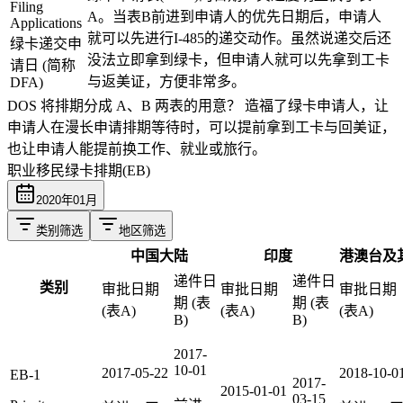
Filing
A。当表B前进到申请人的优先日期后，申请人
Applications
就可以先进行I-485的递交动作。虽然说递交后还
绿卡递交申
没法立即拿到绿卡，但申请人就可以先拿到工卡
请日 (简称
与返美证，方便非常多。
DFA)
DOS 将排期分成 A、B 两表的用意？
造福了绿卡申请人，让
申请人在漫长申请排期等待时，可以提前拿到工卡与回美证，
也让申请人能提前换工作、就业或旅行。
职业移民绿卡排期(EB)
2020
年
01
月
类别筛选
地区筛选
中国大陆
印度
港澳台及
递件日
递件日
类别
审批日期
审批日期
审批日期
期 (表
期 (表
(表A)
(表A)
(表A)
B)
B)
2017-
10-01
2017-05-22
2018-10-0
EB-1
2017-
2015-01-01
03-15