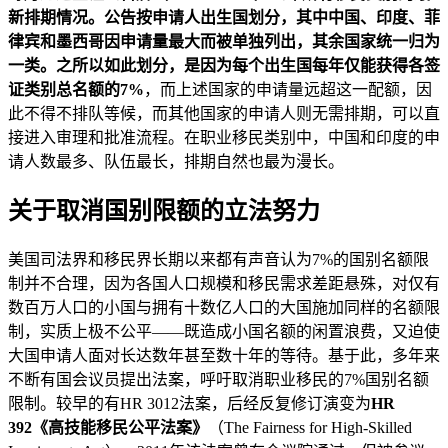
新排期情况。公告按申请人出生国划分，其中中国、印度、菲
律宾和墨西哥因申请量最大而被单独列出，其余国家统一归为
一类。之所以如此划分，是因为每个出生国每年仅能获得各签
证类别总名额的
7%
，而上述国家的申请量远超这一配额，因
此不得不排队等候，而其他国家的申请人则无需排期，可以直
接进入审理和批准流程。在职业移民类别中，中国和印度的申
请人数最多、队伍最长，排期自然也最为漫长。
关于取消国别限额的立法努力
美国司法界和移民界长期以来都有声音认为7%的国别名额限
制并不合理，因为各国人口规模和移民需求差距悬殊，对仅有
数百万人口的小国与拥有十数亿人口的大国施加同样的名额限
制，实质上极不公平——既造成小国名额的闲置浪费，又迫使
大国申请人面对长达数年甚至数十年的等待。基于此，多年来
不断有国会议员提出法案，呼吁取消职业移民的7%国别名额
限制。较早的有HR 3012法案，后经反复修订演变为
HR
392《高技能移民公平法案》
（The Fairness for High-Skilled