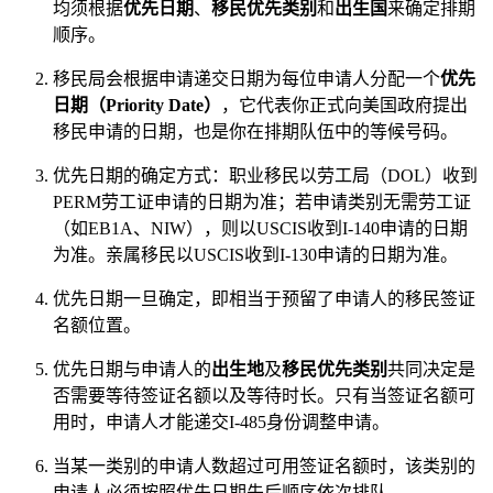
均须根据
优先日期
、
移民优先类别
和
出生国
来确定排期
顺序。
移民局会根据申请递交日期为每位申请人分配一个
优先
日期（Priority Date）
，它代表你正式向美国政府提出
移民申请的日期，也是你在排期队伍中的等候号码。
优先日期的确定方式：职业移民以劳工局（DOL）收到
PERM劳工证申请的日期为准；若申请类别无需劳工证
（如EB1A、NIW），则以USCIS收到I-140申请的日期
为准。亲属移民以USCIS收到I-130申请的日期为准。
优先日期一旦确定，即相当于预留了申请人的移民签证
名额位置。
优先日期与申请人的
出生地
及
移民优先类别
共同决定是
否需要等待签证名额以及等待时长。只有当签证名额可
用时，申请人才能递交I-485身份调整申请。
当某一类别的申请人数超过可用签证名额时，该类别的
申请人必须按照优先日期先后顺序依次排队。