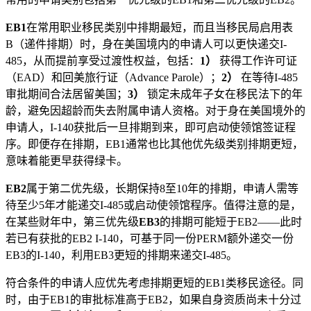
EB1
在常用职业移民类别中排期最短，而且当移民局启用表
B（递件排期）时，身在美国境内的申请人可以更快递交I-
485，从而提前享受过渡性权益，包括：
1）
获得工作许可证
（EAD）和回美旅行证（Advance Parole）；
2）
在等待I-485
审批期间合法居留美国；
3）
锁定未成年子女在移民法下的年
龄，避免因超龄而失去附属申请人资格。对于身在美国境外的
申请人，I-140获批后一旦排期到来，即可启动使领馆签证程
序。即便存在排期，EB1通常也比其他优先级类别排期更短，
意味着能更早获得绿卡。
EB2
属于第二优先级，长期保持8至10年的排期，申请人需等
待至少5年才能递交I-485或启动使领馆程序。值得注意的是，
在某些财年中，第三优先级
EB3
的排期可能短于EB2——此时
若已有获批的EB2 I-140，可基于同一份PERM额外递交一份
EB3的I-140，利用EB3更短的排期来递交I-485。
符合条件的申请人应优先考虑排期更短的EB1类移民途径。同
时，由于EB1的审批标准高于EB2，如果自身资质尚未十分过