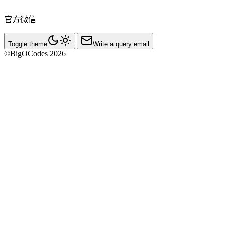
官方微信
|
Toggle theme
Write a query email
©BigOCodes
2026