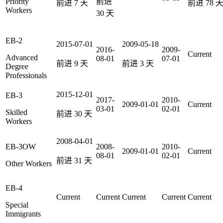
Priority
前进
前进
7
天
前进
78
Workers
30
天
EB-2
2015-07-01
2009-05-18
2016-
2009-
Current
Advanced
08-01
07-01
前进
9
天
前进
3
天
Degree
Professionals
2015-12-01
EB-3
2017-
2010-
2009-01-01
Current
03-01
02-01
Skilled
前进
30
天
Workers
2008-04-01
EB-3OW
2008-
2010-
2009-01-01
Current
08-01
02-01
前进
31
天
Other Workers
EB-4
Current
Current
Current
Current
Current
Special
Immigrants