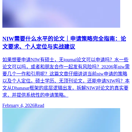
NIW需要什么水平的论文｜申请策略完全指南：论
文要求、个人定位与实战建议
如果想要申请NIW有硕士，无journal论文可以申请吗？水一些
论文可以吗，或者和朋友合作一起发有风险吗？20206年niw需
要几个一作和引用呢？这篇文章仔细讲讲当前niw申请的策略
以及个人定位。硕士学历、无顶刊论文，还能申请NIW吗？本
文从Dhanasar框架的底层逻辑出发，拆解NIW对论文的真实要
求，并提供系统性的申请策略。
February 4, 2026
Read