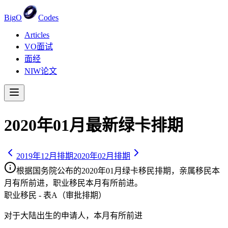
Big
O
Codes
Articles
VO面试
面经
NIW论文
2020
年
01
月最新绿卡排期
2019
年
12
月排期
2020
年
02
月排期
根据国务院公布的
2020
年
01
月绿卡移民排期，亲属移民
本
月有所前进
，职业移民
本月有所前进
。
职业移民 - 表A（审批排期）
对于大陆出生的申请人，
本月有所前进