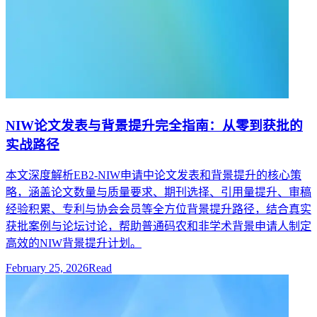
NIW论文发表与背景提升完全指南：从零到获批的
实战路径
本文深度解析EB2-NIW申请中论文发表和背景提升的核心策
略，涵盖论文数量与质量要求、期刊选择、引用量提升、审稿
经验积累、专利与协会会员等全方位背景提升路径，结合真实
获批案例与论坛讨论，帮助普通码农和非学术背景申请人制定
高效的NIW背景提升计划。
February 25, 2026
Read