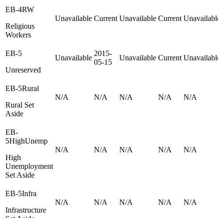
EB-4RW
Unavailable
Current
Unavailable
Current
Unavailabl
Religious
Workers
EB-5
2015-
Unavailable
Unavailable
Current
Unavailabl
05-15
Unreserved
EB-5Rural
N/A
N/A
N/A
N/A
N/A
Rural Set
Aside
EB-
5HighUnemp
N/A
N/A
N/A
N/A
N/A
High
Unemployment
Set Aside
EB-5Infra
N/A
N/A
N/A
N/A
N/A
Infrastructure