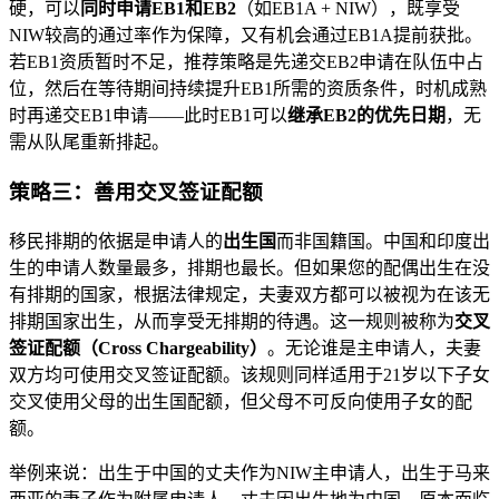
硬，可以
同时申请EB1和EB2
（如EB1A + NIW），既享受
NIW较高的通过率作为保障，又有机会通过EB1A提前获批。
若EB1资质暂时不足，推荐策略是先递交EB2申请在队伍中占
位，然后在等待期间持续提升EB1所需的资质条件，时机成熟
时再递交EB1申请——此时EB1可以
继承EB2的优先日期
，无
需从队尾重新排起。
策略三：善用交叉签证配额
移民排期的依据是申请人的
出生国
而非国籍国。中国和印度出
生的申请人数量最多，排期也最长。但如果您的配偶出生在没
有排期的国家，根据法律规定，夫妻双方都可以被视为在该无
排期国家出生，从而享受无排期的待遇。这一规则被称为
交叉
签证配额（Cross Chargeability）
。无论谁是主申请人，夫妻
双方均可使用交叉签证配额。该规则同样适用于21岁以下子女
交叉使用父母的出生国配额，但父母不可反向使用子女的配
额。
举例来说：出生于中国的丈夫作为NIW主申请人，出生于马来