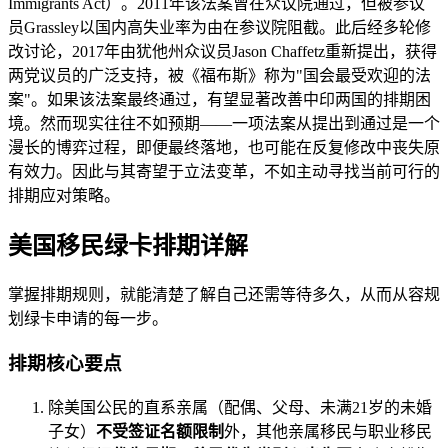
Immigrants Act）。2011年该法案曾在众议院通过，但被参议
员Grassley以国内高失业率为由在参议院阻截。此后经多轮修
改讨论，2017年由犹他州众议员Jason Chaffetz重新提出，获得
两党议员的广泛支持，被《福布斯》称为"国会最受欢迎的法
案"。如果该法案最终通过，有望显著改善中印两国的排期困
境。然而现实往往不如预期——一项法案从提出到通过是一个
漫长的博弈过程，即便最终落地，也可能在反复修改中丧失原
有效力。因此与其寄望于立法变革，不如主动寻找当前可行的
排期应对策略。
美国移民绿卡排期详解
掌握排期规则，就能清楚了解自己还需等待多久，从而从容规
划绿卡申请的每一步。
排期核心要点
除美国公民的直系亲属（配偶、父母、未满21岁的未婚
子女）
不受签证名额限制
外，其他亲属移民与职业移民