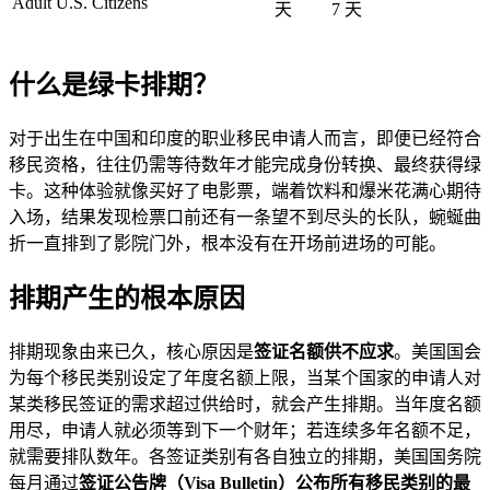
Adult U.S. Citizens
天
7
天
什么是绿卡排期？
对于出生在中国和印度的职业移民申请人而言，即便已经符合
移民资格，往往仍需等待数年才能完成身份转换、最终获得绿
卡。这种体验就像买好了电影票，端着饮料和爆米花满心期待
入场，结果发现检票口前还有一条望不到尽头的长队，蜿蜒曲
折一直排到了影院门外，根本没有在开场前进场的可能。
排期产生的根本原因
排期现象由来已久，核心原因是
签证名额供不应求
。美国国会
为每个移民类别设定了年度名额上限，当某个国家的申请人对
某类移民签证的需求超过供给时，就会产生排期。当年度名额
用尽，申请人就必须等到下一个财年；若连续多年名额不足，
就需要排队数年。各签证类别有各自独立的排期，美国国务院
每月通过
签证公告牌（Visa Bulletin）
公布所有移民类别的最