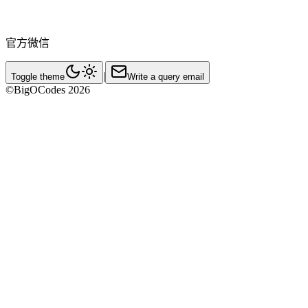
官方微信
|
Toggle theme
Write a query email
©BigOCodes
2026