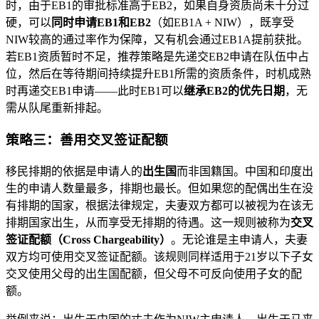
时，由于EB1的审批标准高于EB2，如果自身资质尚未十分过
硬，可以
同时申请EB1和EB2
（如EB1A + NIW），既享受
NIW较高的通过率作为保障，又有机会通过EB1A提前获批。
若EB1资质暂时不足，推荐策略是先递交EB2申请在队伍中占
位，然后在等待期间持续提升EB1所需的资质条件，时机成熟
时再递交EB1申请——此时EB1可以
继承EB2的优先日期
，无
需从队尾重新排起。
策略三：善用交叉签证配额
移民排期的依据是申请人的
出生国
而非国籍国。中国和印度出
生的申请人数量最多，排期也最长。但如果您的配偶出生在没
有排期的国家，根据法律规定，夫妻双方都可以被视为在该无
排期国家出生，从而享受无排期的待遇。这一规则被称为
交叉
签证配额（Cross Chargeability）
。无论谁是主申请人，夫妻
双方均可使用交叉签证配额。该规则同样适用于21岁以下子女
交叉使用父母的出生国配额，但父母不可反向使用子女的配
额。