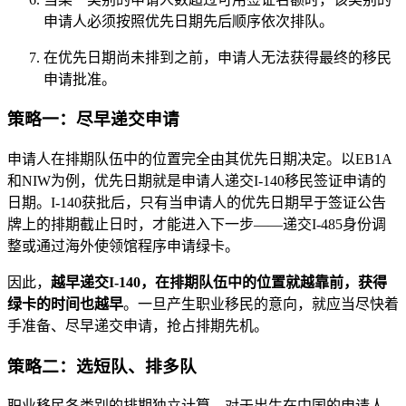
申请人必须按照优先日期先后顺序依次排队。
在优先日期尚未排到之前，申请人无法获得最终的移民
申请批准。
策略一：尽早递交申请
申请人在排期队伍中的位置完全由其优先日期决定。以EB1A
和NIW为例，优先日期就是申请人递交I-140移民签证申请的
日期。I-140获批后，只有当申请人的优先日期早于签证公告
牌上的排期截止日时，才能进入下一步——递交I-485身份调
整或通过海外使领馆程序申请绿卡。
因此，
越早递交I-140，在排期队伍中的位置就越靠前，获得
绿卡的时间也越早
。一旦产生职业移民的意向，就应当尽快着
手准备、尽早递交申请，抢占排期先机。
策略二：选短队、排多队
职业移民各类别的排期独立计算。对于出生在中国的申请人，