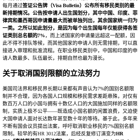
每月通过
签证公告牌（Visa Bulletin）
公布所有移民类别的最
新排期情况。公告按申请人出生国划分，其中中国、印度、菲
律宾和墨西哥因申请量最大而被单独列出，其余国家统一归为
一类。之所以如此划分，是因为每个出生国每年仅能获得各签
证类别总名额的
7%
，而上述国家的申请量远超这一配额，因
此不得不排队等候，而其他国家的申请人则无需排期，可以直
接进入审理和批准流程。在职业移民类别中，中国和印度的申
请人数最多、队伍最长，排期自然也最为漫长。
关于取消国别限额的立法努力
美国司法界和移民界长期以来都有声音认为7%的国别名额限
制并不合理，因为各国人口规模和移民需求差距悬殊，对仅有
数百万人口的小国与拥有十数亿人口的大国施加同样的名额限
制，实质上极不公平——既造成小国名额的闲置浪费，又迫使
大国申请人面对长达数年甚至数十年的等待。基于此，多年来
不断有国会议员提出法案，呼吁取消职业移民的7%国别名额
限制。较早的有HR 3012法案，后经反复修订演变为
HR