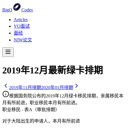
Big
O
Codes
Articles
VO面试
面经
NIW论文
2019
年
12
月最新绿卡排期
2019
年
11
月排期
2020
年
01
月排期
根据国务院公布的
2019
年
12
月绿卡移民排期，亲属移民
本
月有所前进
，职业移民
本月有所前进
。
职业移民 - 表A（审批排期）
对于大陆出生的申请人，
本月有所前进