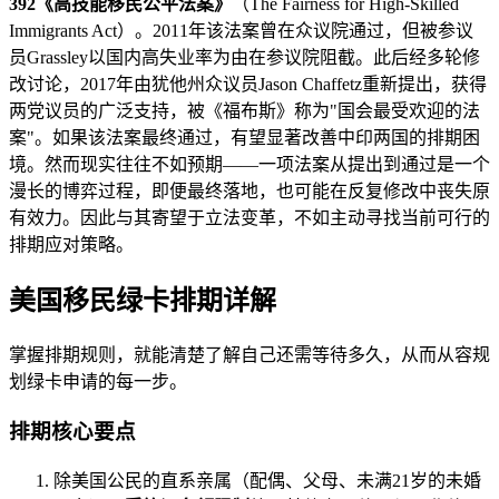
392《高技能移民公平法案》
（The Fairness for High-Skilled
Immigrants Act）。2011年该法案曾在众议院通过，但被参议
员Grassley以国内高失业率为由在参议院阻截。此后经多轮修
改讨论，2017年由犹他州众议员Jason Chaffetz重新提出，获得
两党议员的广泛支持，被《福布斯》称为"国会最受欢迎的法
案"。如果该法案最终通过，有望显著改善中印两国的排期困
境。然而现实往往不如预期——一项法案从提出到通过是一个
漫长的博弈过程，即便最终落地，也可能在反复修改中丧失原
有效力。因此与其寄望于立法变革，不如主动寻找当前可行的
排期应对策略。
美国移民绿卡排期详解
掌握排期规则，就能清楚了解自己还需等待多久，从而从容规
划绿卡申请的每一步。
排期核心要点
除美国公民的直系亲属（配偶、父母、未满21岁的未婚