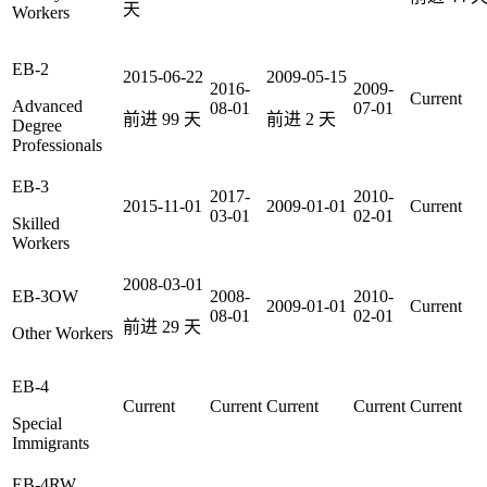
天
Workers
EB-2
2015-06-22
2009-05-15
2016-
2009-
Current
Advanced
08-01
07-01
前进
99
天
前进
2
天
Degree
Professionals
EB-3
2017-
2010-
2015-11-01
2009-01-01
Current
03-01
02-01
Skilled
Workers
2008-03-01
EB-3OW
2008-
2010-
2009-01-01
Current
08-01
02-01
前进
29
天
Other Workers
EB-4
Current
Current
Current
Current
Current
Special
Immigrants
EB-4RW