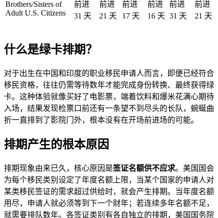
Brothers/Sisters of
前进
前进
前进
前进
前进
前进
Adult U.S. Citizens
31
天
21
天
17
天
16
天
31
天
21
天
什么是绿卡排期？
对于出生在中国和印度的职业移民申请人而言，即便已经符合
移民资格，往往仍需等待数年才能完成身份转换、最终获得绿
卡。这种体验就像买好了电影票，端着饮料和爆米花满心期待
入场，结果发现检票口前还有一条望不到尽头的长队，蜿蜒曲
折一直排到了影院门外，根本没有在开场前进场的可能。
排期产生的根本原因
排期现象由来已久，核心原因是
签证名额供不应求
。美国国会
为每个移民类别设定了年度名额上限，当某个国家的申请人对
某类移民签证的需求超过供给时，就会产生排期。当年度名额
用尽，申请人就必须等到下一个财年；若连续多年名额不足，
就需要排队数年。各签证类别有各自独立的排期，美国国务院