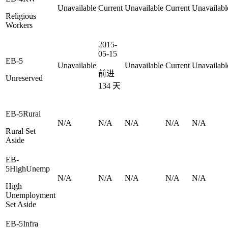
Unavailable
Current
Unavailable
Current
Unavailabl
Religious
Workers
2015-
05-15
EB-5
Unavailable
Unavailable
Current
Unavailabl
前进
Unreserved
134
天
EB-5Rural
N/A
N/A
N/A
N/A
N/A
Rural Set
Aside
EB-
5HighUnemp
N/A
N/A
N/A
N/A
N/A
High
Unemployment
Set Aside
EB-5Infra