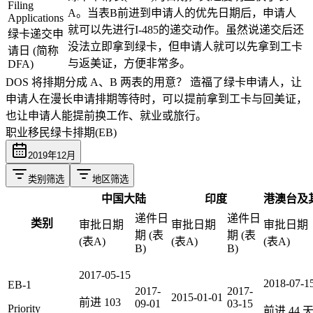
Filing
A。当表B前进到申请人的优先日期后，申请人
Applications
就可以先进行I-485的递交动作。虽然说递交后还
绿卡递交申
没法立即拿到绿卡，但申请人就可以先拿到工卡
请日 (简称
与返美证，方便非常多。
DFA)
DOS 将排期分成 A、B 两表的用意？
造福了绿卡申请人，让
申请人在漫长申请排期等待时，可以提前拿到工卡与回美证，
也让申请人能提前换工作、就业或旅行。
职业移民绿卡排期(EB)
2019
年
12
月
类别筛选
地区筛选
中国大陆
印度
港澳台及
递件日
递件日
类别
审批日期
审批日期
审批日期
期 (表
期 (表
(表A)
(表A)
(表A)
B)
B)
2017-05-15
2018-07-1
EB-1
2017-
2017-
2015-01-01
前进
103
09-01
03-15
Priority
前进
44