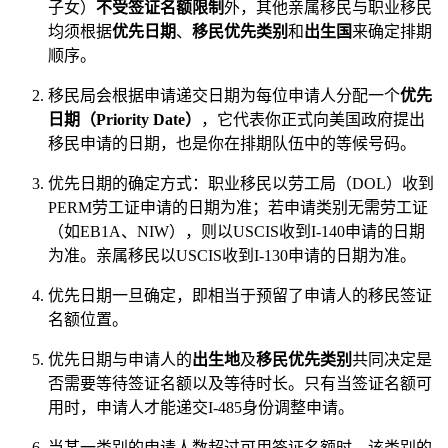
子女）
不受签证名额限制
外，其他亲属移民与职业移民
均须根据
优先日期
、
移民优先类别
和
出生国
来确定排期
顺序。
移民局会根据申请递交日期为每位申请人分配一个
优先
日期（Priority Date）
，它代表你正式向美国政府提出
移民申请的日期，也是你在排期队伍中的等候号码。
优先日期的确定方式：职业移民以劳工局（DOL）收到
PERM劳工证申请的日期为准；若申请类别无需劳工证
（如EB1A、NIW），则以USCIS收到I-140申请的日期
为准。亲属移民以USCIS收到I-130申请的日期为准。
优先日期一旦确定，即相当于预留了申请人的移民签证
名额位置。
优先日期与申请人的
出生地
及
移民优先类别
共同决定是
否需要等待签证名额以及等待时长。只有当签证名额可
用时，申请人才能递交I-485身份调整申请。
当某一类别的申请人数超过可用签证名额时，该类别的