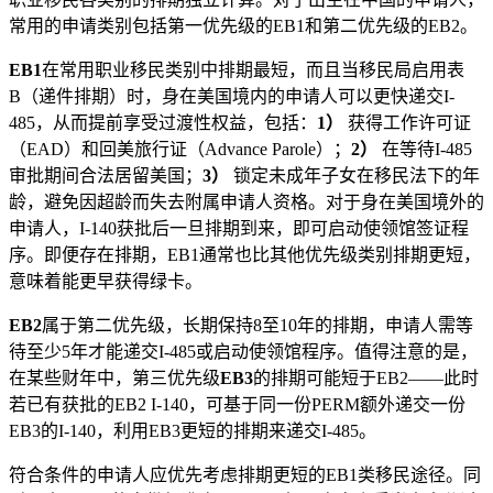
常用的申请类别包括第一优先级的EB1和第二优先级的EB2。
EB1
在常用职业移民类别中排期最短，而且当移民局启用表
B（递件排期）时，身在美国境内的申请人可以更快递交I-
485，从而提前享受过渡性权益，包括：
1）
获得工作许可证
（EAD）和回美旅行证（Advance Parole）；
2）
在等待I-485
审批期间合法居留美国；
3）
锁定未成年子女在移民法下的年
龄，避免因超龄而失去附属申请人资格。对于身在美国境外的
申请人，I-140获批后一旦排期到来，即可启动使领馆签证程
序。即便存在排期，EB1通常也比其他优先级类别排期更短，
意味着能更早获得绿卡。
EB2
属于第二优先级，长期保持8至10年的排期，申请人需等
待至少5年才能递交I-485或启动使领馆程序。值得注意的是，
在某些财年中，第三优先级
EB3
的排期可能短于EB2——此时
若已有获批的EB2 I-140，可基于同一份PERM额外递交一份
EB3的I-140，利用EB3更短的排期来递交I-485。
符合条件的申请人应优先考虑排期更短的EB1类移民途径。同