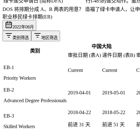
绿卡递交申请日 (简称DFA)
行I-485的递交动作
DOS 将排期分成 A、B 两表的用意？
造福了绿卡申请人，让申
职业移民绿卡排期(EB)
2022
年
08
月
类别筛选
地区筛选
中国大陆
类别
审批日期 (表A)
递件日期 (表B)
审
EB-1
Current
Current
C
Priority Workers
EB-2
2019-04-01
2019-05-01
2
Advanced Degree Professionals
2018-04-22
2018-05-22
2
EB-3
前进
31
天
前进
51
天
Skilled Workers