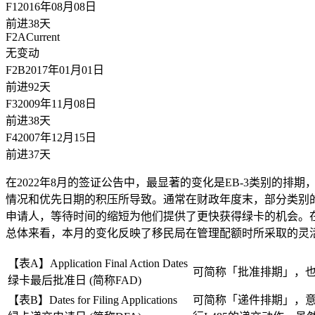
F1
2016年08月08日
前进38天
F2A
Current
无变动
F2B
2017年01月01日
前进92天
F3
2009年11月08日
前进38天
F4
2007年12月15日
前进37天
在2022年8月的签证公告中，最显著的变化是EB-3类别的排期
情况和优先日期的积压所导致。通常在财政年度末，部分类别的
申请人，等待时间的缩短为他们提供了更快获得绿卡的机会。在
总体来看，本月的变化反映了移民局在管理配额时所采取的灵
【表A】Application Final Action Dates
可简称「批准排期」，
绿卡最后批准日 (简称FAD)
【表B】Dates for Filing Applications
可简称「递件排期」，意