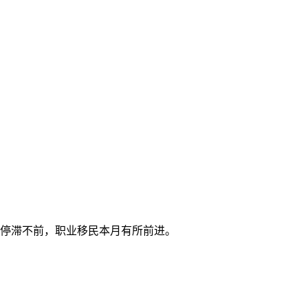
停滞不前
，职业移民
本月有所前进
。