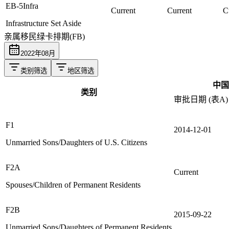
EB-5Infra
Current
Current
C
Infrastructure Set Aside
亲属移民绿卡排期(FB)
2022
年
08
月
类别筛选
地区筛选
中国
类别
审批日期 (表A)
F1
2014-12-01
Unmarried Sons/Daughters of U.S. Citizens
F2A
Current
Spouses/Children of Permanent Residents
F2B
2015-09-22
Unmarried Sons/Daughters of Permanent Residents