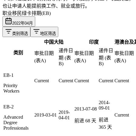
也让申请人能提前换工作、就业或旅行。
职业移民绿卡排期(EB)
2022
年
04
月
类别筛选
地区筛选
中国大陆
印度
港澳台及
递件日
递件日
类别
审批日期
审批日期
审批日期
期 (表
期 (表
(表A)
(表A)
(表A)
B)
B)
EB-1
Current
Current
Current
Current
Current
Priority
Workers
2014-
EB-2
09-01
2013-07-08
2019-
2019-03-01
Current
Advanced
04-01
前进
前进
68
天
Degree
365
天
Professionals