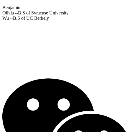
Benjamin
Olivia
--B.S of Syracuse University
Wu
--B.S of UC Berkely