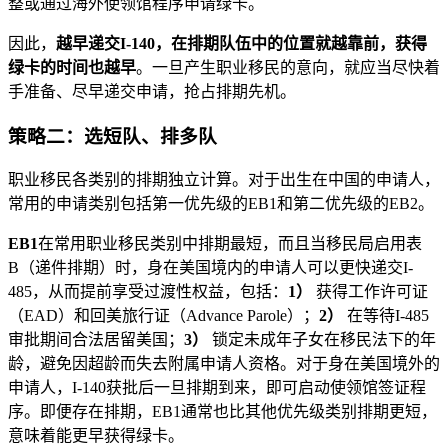
整或通过海外使领馆程序申请绿卡。
因此，
越早递交I-140，在排期队伍中的位置就越靠前，获得
绿卡的时间也越早
。一旦产生职业移民的意向，就应当尽快着
手准备、尽早递交申请，抢占排期先机。
策略二：选短队、排多队
职业移民各类别的排期独立计算。对于出生在中国的申请人，
常用的申请类别包括第一优先级的EB1和第二优先级的EB2。
EB1
在常用职业移民类别中排期最短，而且当移民局启用表
B（递件排期）时，身在美国境内的申请人可以更快递交I-
485，从而提前享受过渡性权益，包括：
1）
获得工作许可证
（EAD）和回美旅行证（Advance Parole）；
2）
在等待I-485
审批期间合法居留美国；
3）
锁定未成年子女在移民法下的年
龄，避免因超龄而失去附属申请人资格。对于身在美国境外的
申请人，I-140获批后一旦排期到来，即可启动使领馆签证程
序。即便存在排期，EB1通常也比其他优先级类别排期更短，
意味着能更早获得绿卡。