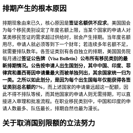
排期产生的根本原因
排期现象由来已久，核心原因是
签证名额供不应求
。美国国会
为每个移民类别设定了年度名额上限，当某个国家的申请人对
某类移民签证的需求超过供给时，就会产生排期。当年度名额
用尽，申请人就必须等到下一个财年；若连续多年名额不足，
就需要排队数年。各签证类别有各自独立的排期，美国国务院
每月通过
签证公告牌（Visa Bulletin）
公布所有移民类别的最
新排期情况。公告按申请人出生国划分，其中中国、印度、菲
律宾和墨西哥因申请量最大而被单独列出，其余国家统一归为
一类。之所以如此划分，是因为每个出生国每年仅能获得各签
证类别总名额的
7%
，而上述国家的申请量远超这一配额，因
此不得不排队等候，而其他国家的申请人则无需排期，可以直
接进入审理和批准流程。在职业移民类别中，中国和印度的申
请人数最多、队伍最长，排期自然也最为漫长。
关于取消国别限额的立法努力