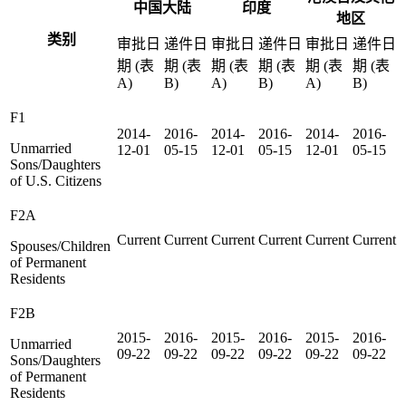
中国大陆
印度
地区
类别
审批日
递件日
审批日
递件日
审批日
递件日
期 (表
期 (表
期 (表
期 (表
期 (表
期 (表
A)
B)
A)
B)
A)
B)
F1
2014-
2016-
2014-
2016-
2014-
2016-
Unmarried
12-01
05-15
12-01
05-15
12-01
05-15
Sons/Daughters
of U.S. Citizens
F2A
Current
Current
Current
Current
Current
Current
Spouses/Children
of Permanent
Residents
F2B
2015-
2016-
2015-
2016-
2015-
2016-
Unmarried
09-22
09-22
09-22
09-22
09-22
09-22
Sons/Daughters
of Permanent
Residents