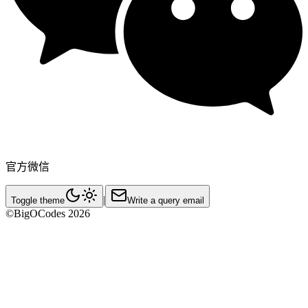
官方微信
|
Toggle theme
Write a query email
©BigOCodes
2026