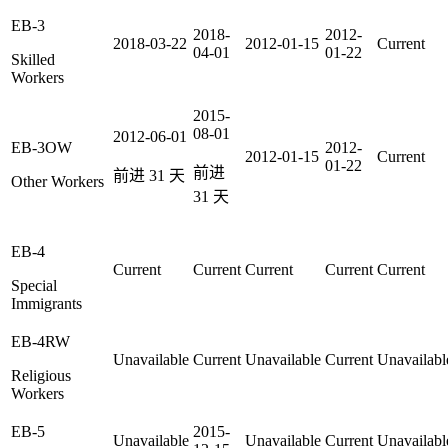
EB-3
2018-
2012-
2018-03-22
2012-01-15
Current
04-01
01-22
Skilled
Workers
2015-
08-01
2012-06-01
EB-3OW
2012-
2012-01-15
Current
01-22
前进
前进
31
天
Other Workers
31
天
EB-4
Current
Current
Current
Current
Current
Special
Immigrants
EB-4RW
Unavailable
Current
Unavailable
Current
Unavailabl
Religious
Workers
EB-5
2015-
Unavailable
Unavailable
Current
Unavailabl