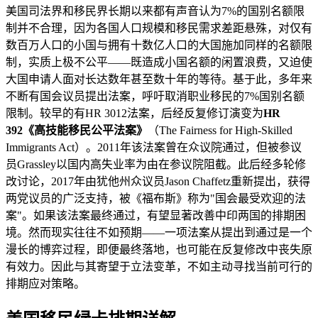
美国司法界和移民界长期以来都有声音认为7%的国别名额限
制并不合理，因为各国人口规模和移民需求差距悬殊，对仅有
数百万人口的小国与拥有十数亿人口的大国施加同样的名额限
制，实质上极不公平——既造成小国名额的闲置浪费，又迫使
大国申请人面对长达数年甚至数十年的等待。基于此，多年来
不断有国会议员提出法案，呼吁取消职业移民的7%国别名额
限制。较早的有HR 3012法案，后经反复修订演变为
HR
392《高技能移民公平法案》
（The Fairness for High-Skilled
Immigrants Act）。2011年该法案曾在众议院通过，但被参议
员Grassley以国内高失业率为由在参议院阻截。此后经多轮修
改讨论，2017年由犹他州众议员Jason Chaffetz重新提出，获得
两党议员的广泛支持，被《福布斯》称为"国会最受欢迎的法
案"。如果该法案最终通过，有望显著改善中印两国的排期困
境。然而现实往往不如预期——一项法案从提出到通过是一个
漫长的博弈过程，即便最终落地，也可能在反复修改中丧失原
有效力。因此与其寄望于立法变革，不如主动寻找当前可行的
排期应对策略。