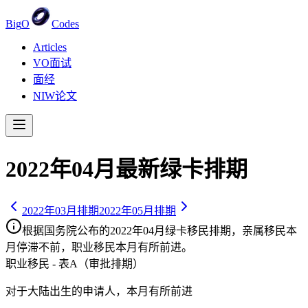
Big
O
Codes
Articles
VO面试
面经
NIW论文
2022
年
04
月最新绿卡排期
2022
年
03
月排期
2022
年
05
月排期
根据国务院公布的
2022
年
04
月绿卡移民排期，亲属移民
本
月停滞不前
，职业移民
本月有所前进
。
职业移民 - 表A（审批排期）
对于大陆出生的申请人，
本月有所前进