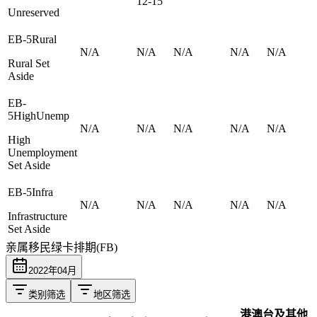
12-15
Unreserved
EB-5Rural
N/A
N/A
N/A
N/A
N/A
Rural Set
Aside
EB-
5HighUnemp
N/A
N/A
N/A
N/A
N/A
High
Unemployment
Set Aside
EB-5Infra
N/A
N/A
N/A
N/A
N/A
Infrastructure
Set Aside
亲属移民绿卡排期(FB)
2022
年
04
月
类别筛选
地区筛选
港澳台及其他