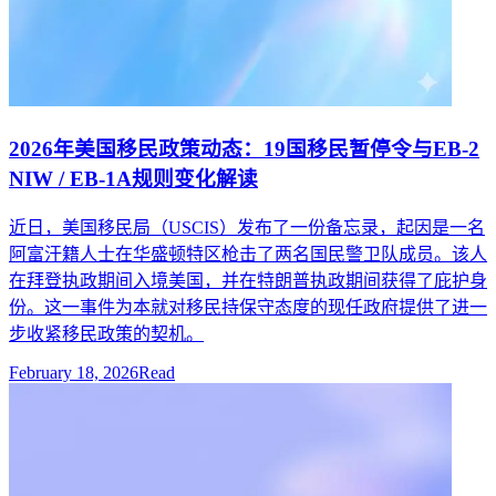
2026年美国移民政策动态：19国移民暂停令与EB-2
NIW / EB-1A规则变化解读
近日，美国移民局（USCIS）发布了一份备忘录，起因是一名
阿富汗籍人士在华盛顿特区枪击了两名国民警卫队成员。该人
在拜登执政期间入境美国，并在特朗普执政期间获得了庇护身
份。这一事件为本就对移民持保守态度的现任政府提供了进一
步收紧移民政策的契机。
February 18, 2026
Read