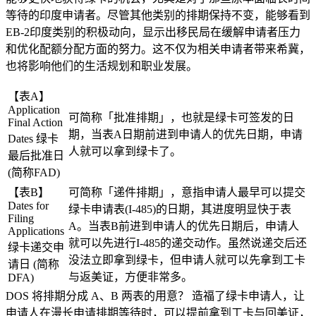
等待的印度申请者。尽管其他类别的排期保持不变，能够看到
EB-2印度类别的积极动向，显示出移民局在缓解申请者压力
和优化配额分配方面的努力。这不仅为相关申请者带来希冀，
也将影响他们的生活规划和职业发展。
【表A】
Application
可简称「批准排期」，也就是绿卡可签发的日
Final Action
期，当表A日期前进到申请人的优先日期，申请
Dates 绿卡
人就可以拿到绿卡了。
最后批准日
(简称FAD)
【表B】
可简称「递件排期」，意指申请人最早可以提交
Dates for
绿卡申请表(I-485)的日期，其进度明显快于表
Filing
A。当表B前进到申请人的优先日期后，申请人
Applications
就可以先进行I-485的递交动作。虽然说递交后还
绿卡递交申
没法立即拿到绿卡，但申请人就可以先拿到工卡
请日 (简称
与返美证，方便非常多。
DFA)
DOS 将排期分成 A、B 两表的用意？
造福了绿卡申请人，让
申请人在漫长申请排期等待时，可以提前拿到工卡与回美证，