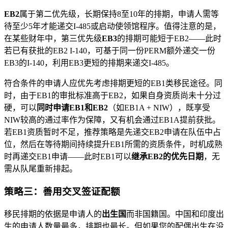
EB2
属于第二优先级，长期保持8至10年的排期，申请人需等
待至少5年才能递交I-485或启动使领馆程序。值得注意的是，
在某些财年中，第三优先级
EB3
的排期可能短于EB2——此时
若已有获批的EB2 I-140，可基于同一份PERM额外递交一份
EB3的I-140，利用EB3更短的排期来递交I-485。
符合条件的申请人应优先考虑排期更短的EB1类移民途径。同
时，由于EB1的审批标准高于EB2，如果自身资质尚未十分过
硬，可以
同时申请EB1和EB2
（如EB1A + NIW），既享受
NIW较高的通过率作为保障，又有机会通过EB1A提前获批。
若EB1资质暂时不足，推荐策略是先递交EB2申请在队伍中占
位，然后在等待期间持续提升EB1所需的资质条件，时机成熟
时再递交EB1申请——此时EB1可以
继承EB2的优先日期
，无
需从队尾重新排起。
策略三：善用交叉签证配额
移民排期的依据是申请人的
出生国
而非国籍国。中国和印度出
生的申请人数量最多，排期也最长。但如果您的配偶出生在没