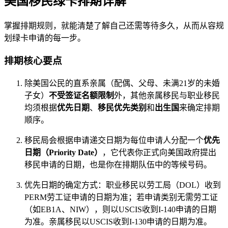
美国移民绿卡排期详解
掌握排期规则，就能清楚了解自己还需等待多久，从而从容规
划绿卡申请的每一步。
排期核心要点
除美国公民的直系亲属（配偶、父母、未满21岁的未婚
子女）
不受签证名额限制
外，其他亲属移民与职业移民
均须根据
优先日期
、
移民优先类别
和
出生国
来确定排期
顺序。
移民局会根据申请递交日期为每位申请人分配一个
优先
日期（Priority Date）
，它代表你正式向美国政府提出
移民申请的日期，也是你在排期队伍中的等候号码。
优先日期的确定方式：职业移民以劳工局（DOL）收到
PERM劳工证申请的日期为准；若申请类别无需劳工证
（如EB1A、NIW），则以USCIS收到I-140申请的日期
为准。亲属移民以USCIS收到I-130申请的日期为准。