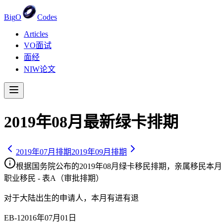
Big
O
Codes
Articles
VO面试
面经
NIW论文
2019
年
08
月最新绿卡排期
2019
年
07
月排期
2019
年
09
月排期
根据国务院公布的
2019
年
08
月绿卡移民排期，亲属移民
本月
职业移民 - 表A（审批排期）
对于大陆出生的申请人，
本月有进有退
EB-1
2016年07月01日