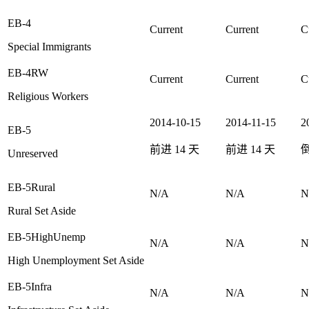
EB-4
Current
Current
C
Special Immigrants
EB-4RW
Current
Current
C
Religious Workers
2014-10-15
2014-11-15
2
EB-5
前进
14
天
前进
14
天
Unreserved
EB-5Rural
N/A
N/A
N
Rural Set Aside
EB-5HighUnemp
N/A
N/A
N
High Unemployment Set Aside
EB-5Infra
N/A
N/A
N