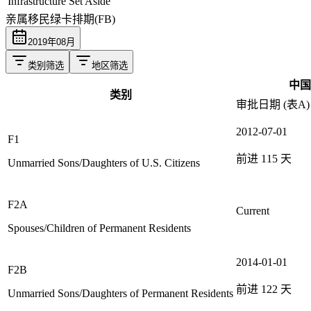
Infrastructure Set Aside
亲属移民绿卡排期(FB)
2019
年
08
月
类别筛选
地区筛选
中国
类别
审批日期 (表A)
2012-07-01
F1
前进
115
天
Unmarried Sons/Daughters of U.S. Citizens
F2A
Current
Spouses/Children of Permanent Residents
2014-01-01
F2B
前进
122
天
Unmarried Sons/Daughters of Permanent Residents