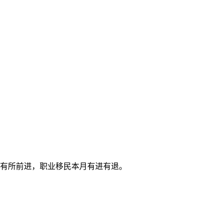
有所前进
，职业移民
本月有进有退
。