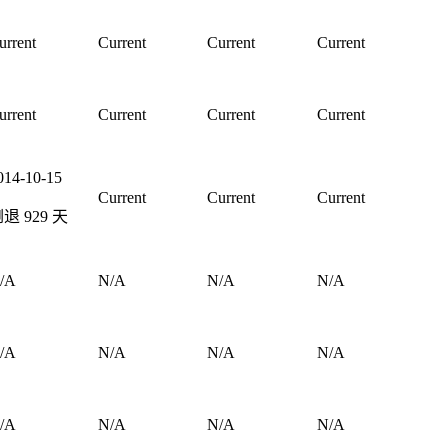
urrent
Current
Current
Current
urrent
Current
Current
Current
014-10-15
Current
Current
Current
倒退
929
天
/A
N/A
N/A
N/A
/A
N/A
N/A
N/A
/A
N/A
N/A
N/A