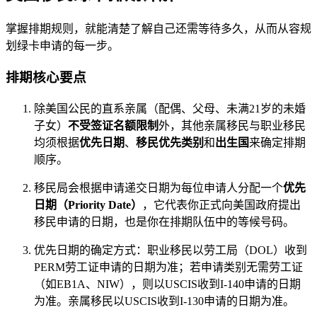
掌握排期规则，就能清楚了解自己还需等待多久，从而从容规
划绿卡申请的每一步。
排期核心要点
除美国公民的直系亲属（配偶、父母、未满21岁的未婚
子女）
不受签证名额限制
外，其他亲属移民与职业移民
均须根据
优先日期
、
移民优先类别
和
出生国
来确定排期
顺序。
移民局会根据申请递交日期为每位申请人分配一个
优先
日期（Priority Date）
，它代表你正式向美国政府提出
移民申请的日期，也是你在排期队伍中的等候号码。
优先日期的确定方式：职业移民以劳工局（DOL）收到
PERM劳工证申请的日期为准；若申请类别无需劳工证
（如EB1A、NIW），则以USCIS收到I-140申请的日期
为准。亲属移民以USCIS收到I-130申请的日期为准。