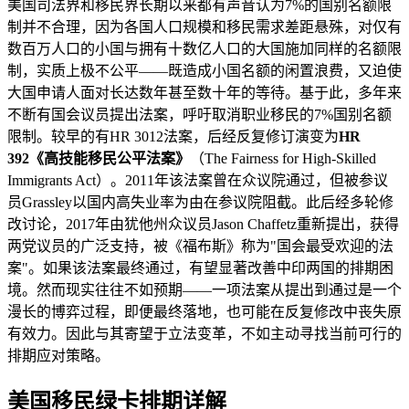
美国司法界和移民界长期以来都有声音认为7%的国别名额限
制并不合理，因为各国人口规模和移民需求差距悬殊，对仅有
数百万人口的小国与拥有十数亿人口的大国施加同样的名额限
制，实质上极不公平——既造成小国名额的闲置浪费，又迫使
大国申请人面对长达数年甚至数十年的等待。基于此，多年来
不断有国会议员提出法案，呼吁取消职业移民的7%国别名额
限制。较早的有HR 3012法案，后经反复修订演变为
HR
392《高技能移民公平法案》
（The Fairness for High-Skilled
Immigrants Act）。2011年该法案曾在众议院通过，但被参议
员Grassley以国内高失业率为由在参议院阻截。此后经多轮修
改讨论，2017年由犹他州众议员Jason Chaffetz重新提出，获得
两党议员的广泛支持，被《福布斯》称为"国会最受欢迎的法
案"。如果该法案最终通过，有望显著改善中印两国的排期困
境。然而现实往往不如预期——一项法案从提出到通过是一个
漫长的博弈过程，即便最终落地，也可能在反复修改中丧失原
有效力。因此与其寄望于立法变革，不如主动寻找当前可行的
排期应对策略。
美国移民绿卡排期详解