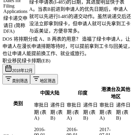
Dates for
绿卡申请表(I-485)的日期，其进度明显快于表
Filing
A。当表B前进到申请人的优先日期后，申请人
Applications
就可以先进行I-485的递交动作。虽然说递交后还
绿卡递交申
没法立即拿到绿卡，但申请人就可以先拿到工卡
请日 (简称
与返美证，方便非常多。
DFA)
DOS 将排期分成 A、B 两表的用意？
造福了绿卡申请人，让
申请人在漫长申请排期等待时，可以提前拿到工卡与回美证，
也让申请人能提前换工作、就业或旅行。
职业移民绿卡排期(EB)
2018
年
12
月
类别筛选
地区筛选
港澳台及其他
中国大陆
印度
地区
类别
审批日
递件日
审批日
递件日
审批日
递件日
期 (表
期 (表
期 (表
期 (表
期 (表
期 (表
A)
B)
A)
B)
A)
B)
2016-
2016-
2017-
09-01
09-01
07-01