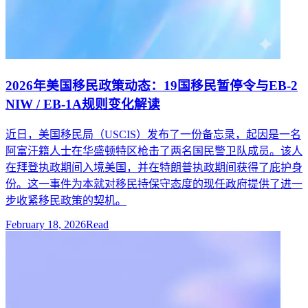
2026年美国移民政策动态：19国移民暂停令与EB-2
NIW / EB-1A规则变化解读
近日，美国移民局（USCIS）发布了一份备忘录，起因是一名
阿富汗籍人士在华盛顿特区枪击了两名国民警卫队成员。该人
在拜登执政期间入境美国，并在特朗普执政期间获得了庇护身
份。这一事件为本就对移民持保守态度的现任政府提供了进一
步收紧移民政策的契机。
February 18, 2026
Read