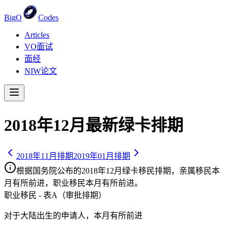
Big
O
Codes
Articles
VO面试
面经
NIW论文
2018
年
12
月最新绿卡排期
2018
年
11
月排期
2019
年
01
月排期
根据国务院公布的
2018
年
12
月绿卡移民排期，亲属移民
本
月有所前进
，职业移民
本月有所前进
。
职业移民 - 表A（审批排期）
对于大陆出生的申请人，
本月有所前进