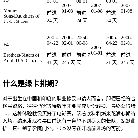
08-01
08-01
08-01
2007-
2007-
2007-
Married
01-08
01-08
01-08
前进
前进
前进
Sons/Daughters of
24
天
24
天
24
天
U.S. Citizens
2005-
2006-
2004-
2005-
2006-
04-22
02-01
06-08
04-22
02-01
F4
2005-
01-01
Brothers/Sisters of
前进
前进
前进
7
前进
前进
Adult U.S. Citizens
31
天
245
天
天
31
天
245
天
什么是绿卡排期？
对于出生在中国和印度的职业移民申请人而言，即便已经符合
移民资格，往往仍需等待数年才能完成身份转换、最终获得绿
卡。这种体验就像买好了电影票，端着饮料和爆米花满心期待
入场，结果发现检票口前还有一条望不到尽头的长队，蜿蜒曲
折一直排到了影院门外，根本没有在开场前进场的可能。