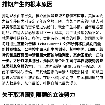
排期产生的根本原因
排期现象由来已久，核心原因是
签证名额供不应求
。美国国会
为每个移民类别设定了年度名额上限，当某个国家的申请人对
某类移民签证的需求超过供给时，就会产生排期。当年度名额
用尽，申请人就必须等到下一个财年；若连续多年名额不足，
就需要排队数年。各签证类别有各自独立的排期，美国国务院
每月通过
签证公告牌（Visa Bulletin）
公布所有移民类别的最
新排期情况。公告按申请人出生国划分，其中中国、印度、菲
律宾和墨西哥因申请量最大而被单独列出，其余国家统一归为
一类。之所以如此划分，是因为每个出生国每年仅能获得各签
证类别总名额的
7%
，而上述国家的申请量远超这一配额，因
此不得不排队等候，而其他国家的申请人则无需排期，可以直
接进入审理和批准流程。在职业移民类别中，中国和印度的申
请人数最多、队伍最长，排期自然也最为漫长。
关于取消国别限额的立法努力