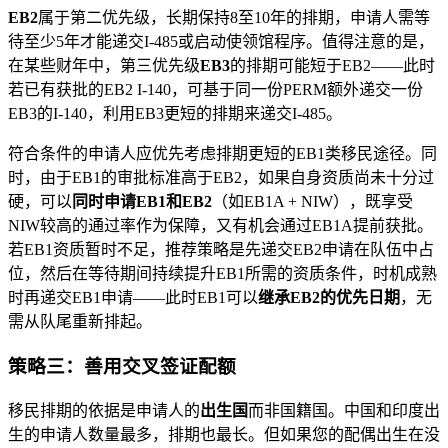
EB2
属于第二优先级，长期保持8至10年的排期，申请人需等
待至少5年才能递交I-485或启动使领馆程序。值得注意的是，
在某些财年中，第三优先级
EB3
的排期可能短于EB2——此时
若已有获批的EB2 I-140，可基于同一份PERM额外递交一份
EB3的I-140，利用EB3更短的排期来递交I-485。
符合条件的申请人应优先考虑排期更短的EB1类移民途径。同
时，由于EB1的审批标准高于EB2，如果自身资质尚未十分过
硬，可以
同时申请EB1和EB2
（如EB1A + NIW），既享受
NIW较高的通过率作为保障，又有机会通过EB1A提前获批。
若EB1资质暂时不足，推荐策略是先递交EB2申请在队伍中占
位，然后在等待期间持续提升EB1所需的资质条件，时机成熟
时再递交EB1申请——此时EB1可以
继承EB2的优先日期
，无
需从队尾重新排起。
策略三：善用交叉签证配额
移民排期的依据是申请人的
出生国
而非国籍国。中国和印度出
生的申请人数量最多，排期也最长。但如果您的配偶出生在没