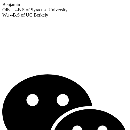
Benjamin
Olivia
--B.S of Syracuse University
Wu
--B.S of UC Berkely