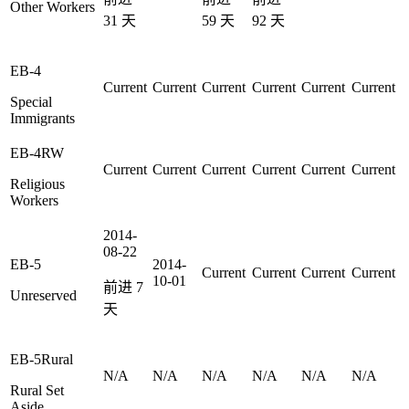
Other Workers
31
天
59
天
92
天
EB-4
Current
Current
Current
Current
Current
Current
Special
Immigrants
EB-4RW
Current
Current
Current
Current
Current
Current
Religious
Workers
2014-
08-22
EB-5
2014-
Current
Current
Current
Current
10-01
前进
7
Unreserved
天
EB-5Rural
N/A
N/A
N/A
N/A
N/A
N/A
Rural Set
Aside