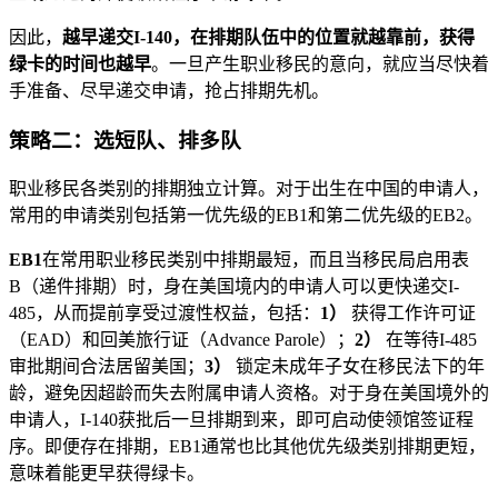
因此，
越早递交I-140，在排期队伍中的位置就越靠前，获得
绿卡的时间也越早
。一旦产生职业移民的意向，就应当尽快着
手准备、尽早递交申请，抢占排期先机。
策略二：选短队、排多队
职业移民各类别的排期独立计算。对于出生在中国的申请人，
常用的申请类别包括第一优先级的EB1和第二优先级的EB2。
EB1
在常用职业移民类别中排期最短，而且当移民局启用表
B（递件排期）时，身在美国境内的申请人可以更快递交I-
485，从而提前享受过渡性权益，包括：
1）
获得工作许可证
（EAD）和回美旅行证（Advance Parole）；
2）
在等待I-485
审批期间合法居留美国；
3）
锁定未成年子女在移民法下的年
龄，避免因超龄而失去附属申请人资格。对于身在美国境外的
申请人，I-140获批后一旦排期到来，即可启动使领馆签证程
序。即便存在排期，EB1通常也比其他优先级类别排期更短，
意味着能更早获得绿卡。