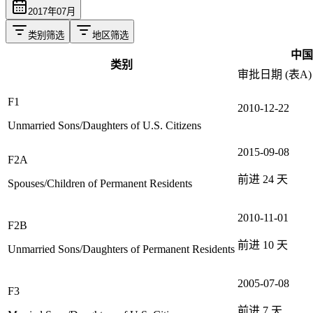
2017
年
07
月
类别筛选
地区筛选
中国
类别
审批日期 (表A)
F1
2010-12-22
Unmarried Sons/Daughters of U.S. Citizens
2015-09-08
F2A
前进
24
天
Spouses/Children of Permanent Residents
2010-11-01
F2B
前进
10
天
Unmarried Sons/Daughters of Permanent Residents
2005-07-08
F3
前进
7
天