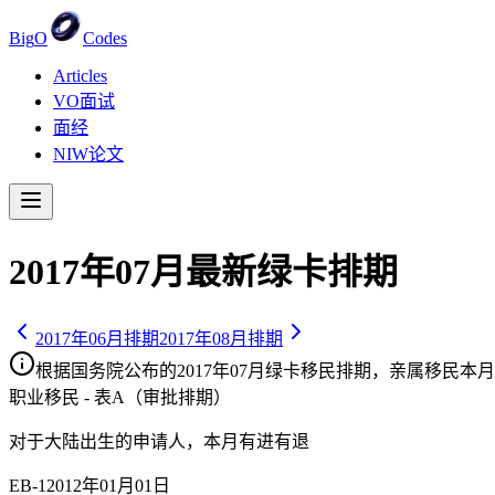
Big
O
Codes
Articles
VO面试
面经
NIW论文
2017
年
07
月最新绿卡排期
2017
年
06
月排期
2017
年
08
月排期
根据国务院公布的
2017
年
07
月绿卡移民排期，亲属移民
本月
职业移民 - 表A（审批排期）
对于大陆出生的申请人，
本月有进有退
EB-1
2012年01月01日