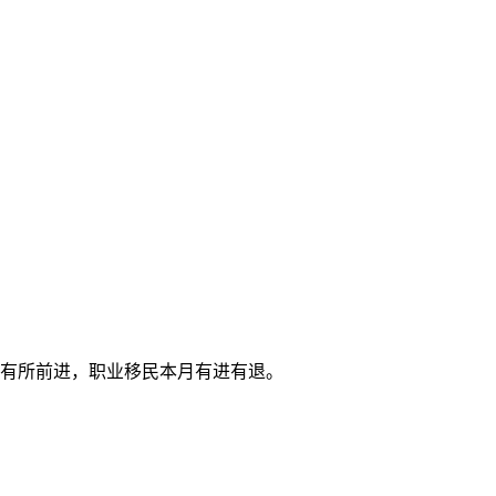
有所前进
，职业移民
本月有进有退
。