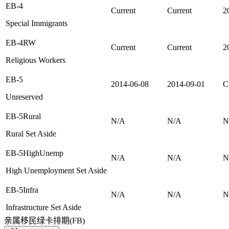
EB-4
Current
Current
2
Special Immigrants
EB-4RW
Current
Current
2
Religious Workers
EB-5
2014-06-08
2014-09-01
C
Unreserved
EB-5Rural
N/A
N/A
N
Rural Set Aside
EB-5HighUnemp
N/A
N/A
N
High Unemployment Set Aside
EB-5Infra
N/A
N/A
N
Infrastructure Set Aside
亲属移民绿卡排期(FB)