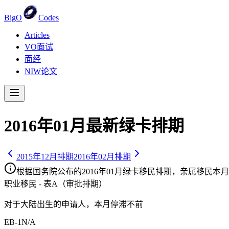
Big
O
Codes
Articles
VO面试
面经
NIW论文
2016
年
01
月最新绿卡排期
2015
年
12
月排期
2016
年
02
月排期
根据国务院公布的
2016
年
01
月绿卡移民排期，亲属移民
本月
职业移民 - 表A（审批排期）
对于大陆出生的申请人，
本月停滞不前
EB-1
N/A