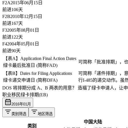
F2A
2015年06月15日
前进106天
F2B
2010年12月15日
前进167天
F3
2005年08月01日
前进122天
F4
2004年05月01日
前进90天
【表A】Application Final Action Dates
可简称「批准排期」，
绿卡最后批准日 (简称FAD)
【表B】Dates for Filing Applications
可简称「递件排期」，意
绿卡递交申请日 (简称DFA)
行I-485的递交动作
DOS 将排期分成 A、B 两表的用意？
造福了绿卡申请人，让申
职业移民绿卡排期(EB)
2016
年
01
月
类别筛选
地区筛选
中国大陆
类别