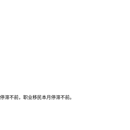
停滞不前
，职业移民
本月停滞不前
。