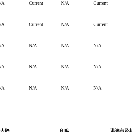
/A
Current
N/A
Current
/A
Current
N/A
Current
/A
N/A
N/A
N/A
/A
N/A
N/A
N/A
/A
N/A
N/A
N/A
大陆
印度
港澳台及