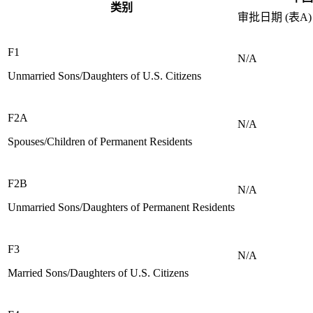
类别
审批日期 (表A)
F1
N/A
Unmarried Sons/Daughters of U.S. Citizens
F2A
N/A
Spouses/Children of Permanent Residents
F2B
N/A
Unmarried Sons/Daughters of Permanent Residents
F3
N/A
Married Sons/Daughters of U.S. Citizens