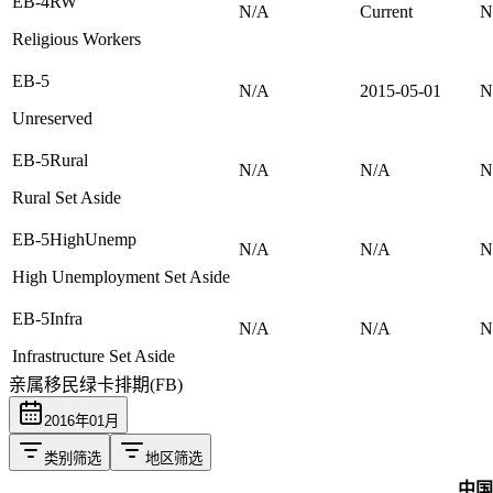
EB-4RW
N/A
Current
N
Religious Workers
EB-5
N/A
2015-05-01
N
Unreserved
EB-5Rural
N/A
N/A
N
Rural Set Aside
EB-5HighUnemp
N/A
N/A
N
High Unemployment Set Aside
EB-5Infra
N/A
N/A
N
Infrastructure Set Aside
亲属移民绿卡排期(FB)
2016
年
01
月
类别筛选
地区筛选
中国